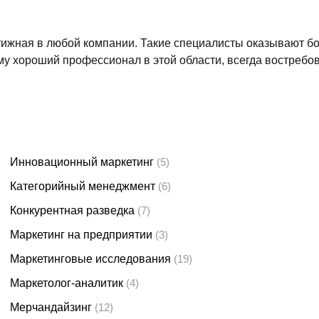
юбом случае. Вы познакомитесь с её ключевыми понятиями 
 о подготовке и проведении маркетинговых исследований, 
у, вы приступите к изучению целевого материала. Вам расс
смотрены различные принципы его построения и развития. 
нности восприятия разными слоями аудитории и прочие ва
 созданию бренда вам тоже расскажут. Будет подробно раз
ны его визуальная и аудиальная составляющие, а также как
 всё нужно в брендинге.
инг тесно связан с анализом определённой группы данных. В
 конкурентов. Вы узнаете, какие данные вам нужны для раб
лов для его продвижения и непосредственной раскрутке, с 
ь: