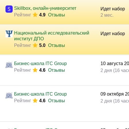
Законодательство и право
(291)
Skillbox, онлайн-университет
Идет набор
Логистика и снабжение
(250)
Рейтинг
4.9
Отзывы
2 мес.
ВЭД / таможня
(113)
Делопроизводство / секретариат / АХО
(131)
Национальный исследовательский
Идет набор
институт ДПО
Безопасность
(205)
Рейтинг
5.0
Отзывы
Тренинги для тренеров
(85)
Бизнес-школа ITC Group
10
августа
2
Рейтинг
4.6
Отзывы
2 дня (16 час
ФинКонт, учебный центр
07
сентября
Рейтинг
5.0
Отзывы
5 дней(10:00-