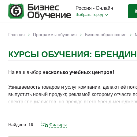
Россия - Онлайн
Выбрать город
Бизнес-образование
(3370)
›
›
›
Главная
Программы обучения
Бизнес-образование
Вы здесь
IT-сфера
(841)
КУРСЫ ОБУЧЕНИЯ: БРЕНДИН
Отраслевые
(2988)
Личная эффективность
(307)
На ваш выбор
несколько учебных центров!
Промышленное обучение
(247)
Компьютерная грамотность
(179)
Узнаваемость товаров и услуг компании, делают её по
выпустить новый продукт, рекламой которому отчасти п
Дизайн
(343)
спектр специалистов, но прежде всего бренд-менеджер
Красота и здоровье
(77)
представленных здесь вы найдёте готовые учебные пр
Иностранные языки
(80)
Найдено:
19
Фильтры
Личностный рост
(93)