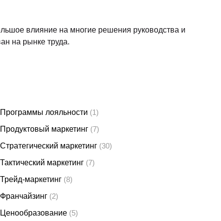
и терминами. К примеру, узнаете о целевой аудитории,
продвижении и многих других нюансах.
кажут, что собой представляет бренд как таковой и в
Также вам расскажут какое влияние он имеет на
жные для профессии понятия.
обрано, как происходит создание концепции будущего
 происходит их создание. Покажут процесс подготовки
ы познакомитесь с тем, как его проводят. Будет
оты, откуда их брать и как интерпретировать. Вам
разработкой и запуском стратегии вывода бренда на