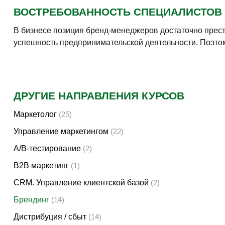
Маркетинг.
Основы этой дисциплины дадут вам в л
её определении и роли для бренда. Вам расскажут
Брендинг.
Получив некоторую начальную подготовк
чём заключается его позиционирование. Будут рас
деятельность компании, его составляющие, особе
Разработка бренда.
Непосредственно о работе по
образа. В частности, вам объяснят, насколько важ
истории бренда, и вы изучите для чего это вообще
Маркетинговая и продуктовая аналитика.
Бренд
рассказано об анализе целевой аудитории, рынка и
расскажут об оценке позиции бренда, выборе кана
рынок.
В РЕЗУЛЬТАТЕ ОБУЧЕНИЯ
По итогам прохождения материалов курса, вы научитес