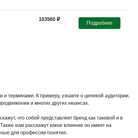
98500
Подробнее
35600
мя
Подать заявку
-8%
скидка
41900
мя
Подать заявку
-8%
скидка
14500
мя
Подать заявку
-8%
скидка
43700
мя