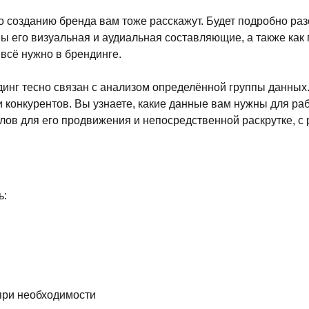
образования
520 час.
Рейтинг
5.0
Отзывы
Нетология, образовательная
Идет набор
платформа
8 месяцев
Рейтинг
5.0
Отзывы
Skillbox, онлайн-университет
Идет набор
Рейтинг
4.9
Отзывы
4 мес.
ЕНД-МЕНЕДЖЕРА