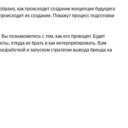
Подать заявку
-8%
скидка
84200
Подробнее
103560
Подробнее