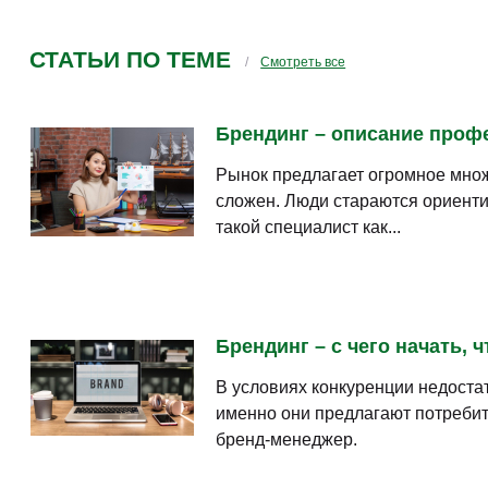
проводить анализ рынка, аудитории и конкурентов
разрабатывать концепцию бренда
выводить его на рынок
продвигать и создавать маркетинговую стратегию
отслеживать её эффективность и корректировать 
ВОСТРЕБОВАННОСТЬ СПЕЦИАЛИСТОВ
В бизнесе позиция бренд-менеджеров достаточно прес
успешность предпринимательской деятельности. Поэтом
ДРУГИЕ НАПРАВЛЕНИЯ КУРСОВ
Маркетолог
(25)
Управление маркетингом
(22)
A/B-тестирование
(2)