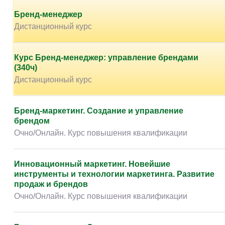
Творчество и контент
(76)
Бренд-менеджер
Детские / подростковые
(151)
Дистанционный курс
Рабочие специальности
(132)
Прочее
(2862)
Курс Бренд-менеджер: управление брендами
(340ч)
w ...
(233)
Дистанционный курс
Бренд-маркетинг. Создание и управление
брендом
Очно/Онлайн. Курс повышения квалификации
Цифровая личность: построение персонального
бренда и цифровой идентичности с помощью
нейросетей
Очно/Онлайн. Повышение квалификации