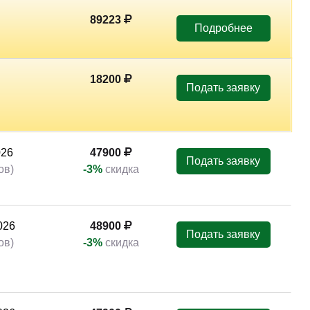
89223
Подробнее
18200
Подать заявку
026
47900
Подать заявку
ов)
-3%
скидка
2026
59000
Подать заявку
17:30)
-5%
скидка