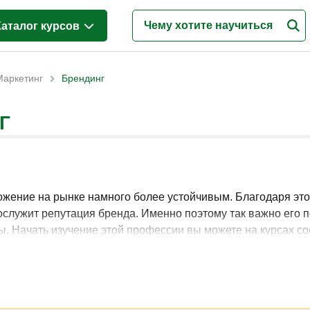
Каталог курсов
Менеджмент
(628)
›
Маркетинг
Брендинг
Продажи
(219)
Г
Бухгалтерия и налоги
(217)
Финансы и Экономика
(341)
Маркетинг
(187)
Интернет-маркетинг
(195)
ложение на рынке намного более устойчивым. Благодаря эт
ослужит репутация бренда. Именно поэтому так важно его п
Реклама и PR
(114)
ы. Начать изучение этой профессии вы можете на курсах 
Деловые коммуникации
(151)
ограммы на любой начальный уровень.
Управление персоналом
(344)
Кадровый менеджмент
(187)