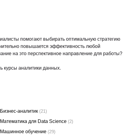
литику, вот их примерный перечень:
ваемый для человека формат)
овый уровень в использовании C/C++)