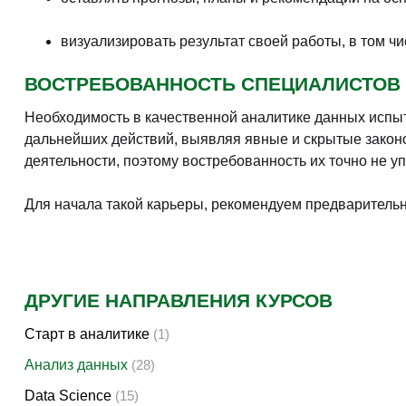
ЧЕМУ ВЫ НАУЧИТЕСЬ НА КУРСАХ АН
За время курса, придётся охватить достаточно много о
Математика
(высший её раздел, логика, статисти
BI-аналитика
(комплекс компьютерных методов и
Основы программирования
(преимущественно т
Специфические библиотеки и фреймворки
Статистические инструменты
(MATLAB, SPSS, м
Работа с таблицами
(Google Sheets, Excel и по