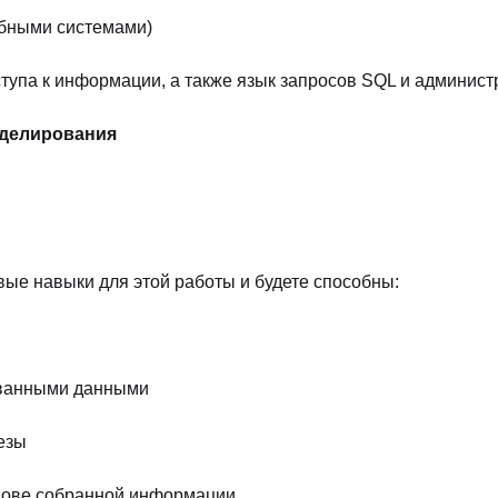
Skypro, онлайн-университет
В любое вре
Рейтинг
4.9
Отзывы
12 мес.
SkillFactory, онлайн-школа
В любое вре
Рейтинг
4.9
Отзывы
ProductStar, онлайн-школа
В любое вре
Рейтинг
4.5
Eduson Academy, онлайн-
Идет набор
университет
7 мес.
Рейтинг
5.0
Отзывы
SkillFactory, онлайн-школа
В любое вре
Рейтинг
4.9
Отзывы