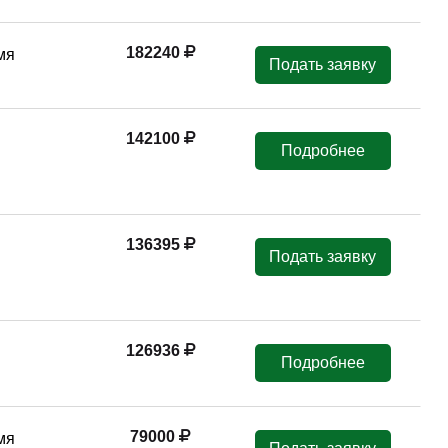
182240
мя
Подать заявку
142100
Подробнее
136395
Подать заявку
126936
Подробнее
79000
мя