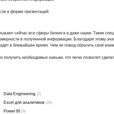
АЛИЗ ДАННЫХ
бластей знаний, так или иначе необходимых системному ана
ка, матанализ, теория вероятностей и линейная алгебра)
 инструментов для перевода деловых данных в легкоусваи
акому специалисту сейчас нужен Python, но желателен баз
инимальные познания в языке R и т.д.)
добными системами)