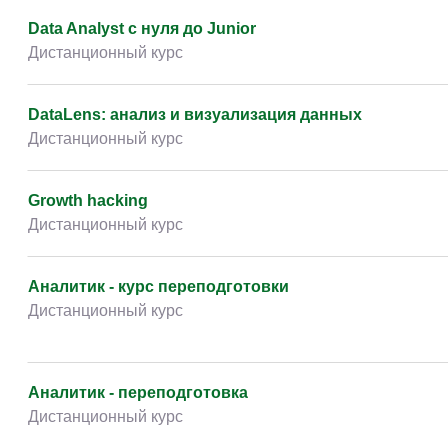
Творчество и контент
(76)
Data Analyst с нуля до Junior
Детские / подростковые
(151)
Дистанционный курс
Рабочие специальности
(132)
Прочее
(2862)
DataLens: анализ и визуализация данных
Дистанционный курс
w ...
(233)
Growth hacking
Дистанционный курс
Аналитик - курс переподготовки
Дистанционный курс
Аналитик - переподготовка
Дистанционный курс