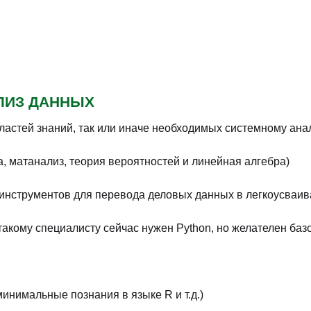
Eduson Academy, онлайн-
Идет набор
университет
5 мес.
Рейтинг
5.0
Отзывы
Eduson Academy, онлайн-
Идет набор
университет
4 мес.
Рейтинг
5.0
Отзывы
Бруноям
Идет набор
Рейтинг
5.0
Отзывы
6 месяцев
Skypro, онлайн-университет
В любое вре
Рейтинг
4.9
Отзывы
12 мес.