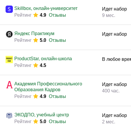
Законодательство и право
(291)
Skillbox, онлайн-университет
Идет набор
Логистика и снабжение
(250)
Рейтинг
4.9
Отзывы
9 мес.
ВЭД / таможня
(113)
Делопроизводство / секретариат / АХО
(131)
Яндекс Практикум
Идет набор
Рейтинг
5.0
Отзывы
Безопасность
(205)
Тренинги для тренеров
(85)
ProductStar, онлайн-школа
В любое вре
Рейтинг
4.5
Академия Профессионального
Идет набор
Образования Кадров
400 час.
Рейтинг
4.9
Отзывы
ЭКОДПО, учебный центр
Идет набор
Рейтинг
5.0
Отзывы
2 мес.