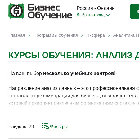
Россия - Онлайн
Выбрать город
Бизнес-образование
(3370)
›
›
›
Главная
Программы обучения
IT-сфера
Аналитика I
Вы здесь
IT-сфера
(841)
КУРСЫ ОБУЧЕНИЯ: АНАЛИЗ
Отраслевые
(2988)
Личная эффективность
(307)
На ваш выбор
несколько учебных центров!
Промышленное обучение
(247)
Компьютерная грамотность
(179)
Направление анализ данных – это профессиональная сф
составляют рекомендации для бизнеса, выявляют тенде
Дизайн
(343)
который позволяет различным организациям составлять
Красота и здоровье
(77)
информационных технологиях. Пройдя курсы анализа да
багажом теоретических знаний и получить практический
Иностранные языки
(80)
Найдено:
28
Фильтры
Личностный рост
(93)