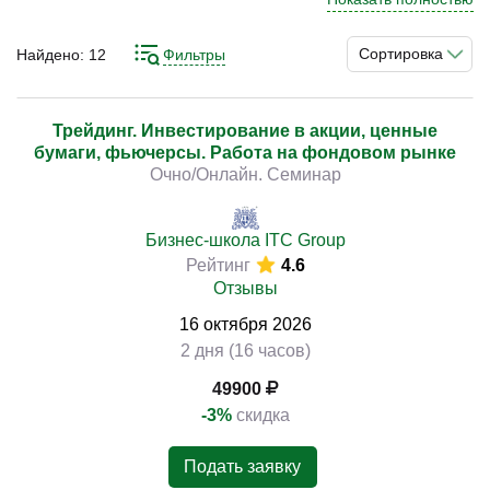
выплат их держателям. Но вслепую, так называемым
трейдингом, заниматься не следует. Тогда вы рискуете
Сортировка
Найдено:
12
Фильтры
вместо увеличения своих активов, окончательно их
)
потерять. Разобраться в работе на фондовом рынке
можно с помощью различных самоучителей и
Трейдинг. Инвестирование в акции, ценные
бумаги, фьючерсы. Работа на фондовом рынке
профильной литературы. Однако это достаточно долго
Очно/Онлайн. Семинар
и информация там зачастую уже частично устарела.
Лучше воспользоваться соответствующими курсами
подготовки. В их программах представлена только
Бизнес-школа ITC Group
нужная и актуальная информация.
Рейтинг
4.6
Отзывы
16
октября
2026
2 дня (16 часов)
49900
-3%
скидка
Подать заявку