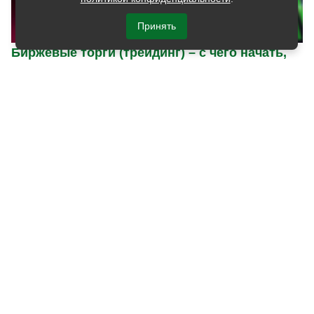
Принять
Биржевые торги (трейдинг) – с чего начать,
что должен знать и уметь специалист
Игра на бирже и сделки купли-продажи своеобразная
область деятельности, в которую могут быть
вовлечены, как любители, так и профессионалы. К
категории последних относятся специалисты, чья
профессия получила название трейдер. В плане
востребованности тут тоже достаточно интересная
ситуация....
[31 мая 2024]
О ПРОЕКТЕ