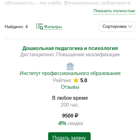
обязанность – это учёба. Дополнительно добавляется
стресс попадания в новые для себя условия и социум.
Показать полностью
Тестированием и их подготовкой к этому, а также
непосредственной адаптацией к школе занимаются
Сортировка
Найдено:
4
Фильтры
)
специалисты в дошкольной психологии. Данный раздел
научной дисциплины полезен при работе с детьми.
Изучить его в достаточной степени есть возможность
Дошкольная педагогика и психология
Дистанционно. Повышение квалификации
на курсах.
Институт профессионального образования
Рейтинг
5.0
Отзывы
В любое время
200 час.
9500
-8%
скидка
Подать заявку