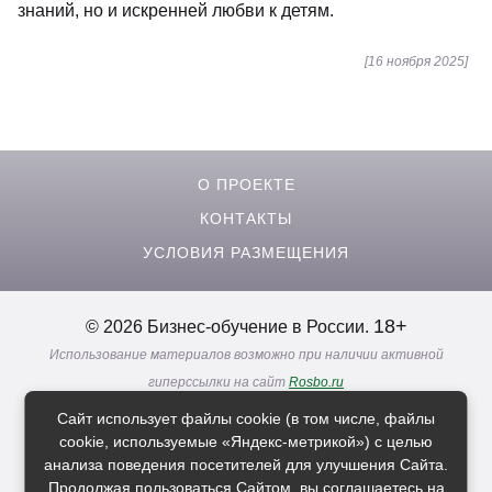
знаний, но и искренней любви к детям.
[16 ноября 2025]
О ПРОЕКТЕ
КОНТАКТЫ
УСЛОВИЯ РАЗМЕЩЕНИЯ
18+
© 2026 Бизнес-обучение в России.
Использование материалов возможно при наличии активной
гиперссылки на сайт
Rosbo.ru
Реклама. Информация о рекламодателях по ссылкам
Сайт использует файлы cookie (в том числе, файлы
Политика в отношении
обработки персональных данных
cookie, используемые «Яндекс-метрикой») с целью
анализа поведения посетителей для улучшения Сайта.
Продолжая пользоваться Сайтом, вы соглашаетесь на