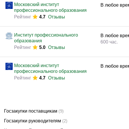
Законодательство и право
(291)
Московский институт
В любое вре
профессионального образования
Логистика и снабжение
(250)
Рейтинг
4.7
Отзывы
ВЭД / таможня
(113)
Делопроизводство / секретариат / АХО
(131)
Институт профессионального
В любое вре
образования
Безопасность
(205)
600 час.
Рейтинг
5.0
Отзывы
Тренинги для тренеров
(85)
Московский институт
В любое вре
профессионального образования
Рейтинг
4.7
Отзывы
Госзакупки поставщикам
(9)
Госзакупки руководителям
(2)