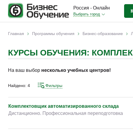
Россия - Онлайн
Выбрать город
Бизнес-образование
(3370)
›
›
›
Главная
Программы обучения
Бизнес-образование
Вы здесь
IT-сфера
(841)
КУРСЫ ОБУЧЕНИЯ: КОМПЛЕ
Отраслевые
(2988)
Личная эффективность
(307)
На ваш выбор
несколько учебных центров!
Промышленное обучение
(247)
Компьютерная грамотность
(179)
Найдено:
4
Фильтры
Дизайн
(343)
Красота и здоровье
(77)
Комплектовщик автоматизированного склада
Дистанционно. Профессиональная переподготовка
Иностранные языки
(80)
Личностный рост
(93)