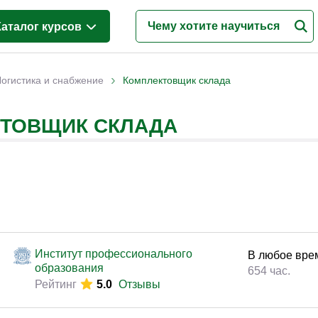
Каталог курсов
Менеджмент
(628)
›
Логистика и снабжение
Комплектовщик склада
Продажи
(219)
КТОВЩИК СКЛАДА
Бухгалтерия и налоги
(217)
Финансы и Экономика
(341)
Маркетинг
(187)
Интернет-маркетинг
(195)
Реклама и PR
(114)
Деловые коммуникации
(151)
Институт профессионального
В любое вре
образования
Управление персоналом
(344)
654 час.
Рейтинг
5.0
Отзывы
Кадровый менеджмент
(187)