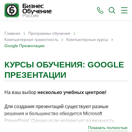
›
›
Главная
Программы обучения
›
›
Вы здесь
Компьютерная грамотность
Компьютерные курсы
Google Презентации
КУРСЫ ОБУЧЕНИЯ: GOOGLE
ПРЕЗЕНТАЦИИ
На ваш выбор
несколько учебных центров!
Для создания презентаций существуют разные
решения и большинство обходится Microsoft
PowerPoint. Однако если интересует возможность
совместной работы и доступ с браузера на любом
Показать полностью