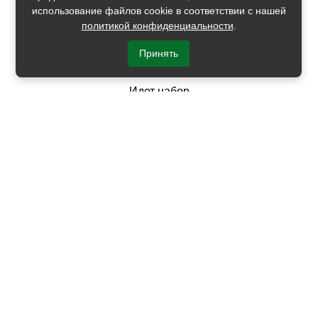
использование файлов cookie в соответствии с нашей
политикой конфиденциальности
.
Академия Профессионального Образования Кадров
Рейтинг
4.9
Принять
Отзывы
Идет набор
400 час.
23080
Подать заявку
ЧЕМУ ВЫ НАУЧИТЕСЬ НА КУРСАХ
СПЕЦИАЛИСТА ПО
АДМИНИСТРАТИВНО-ХОЗЯЙСТВЕННОЙ
РАБОТЕ