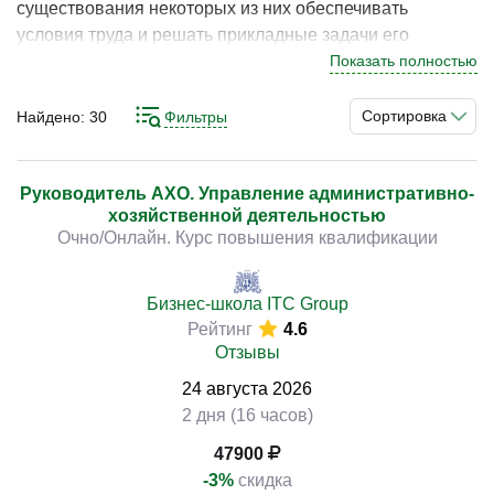
существования некоторых из них обеспечивать
условия труда и решать прикладные задачи его
обеспечения. Таковым является подразделения АХО,
Показать полностью
то есть административно-хозяйственной деятельности.
)
Работа по этому направлению требует определённой
Сортировка
Найдено:
30
Фильтры
подготовки и знаний, в особенности на позициях выше
начальной. Нужно понимать в организации,
планировании и контроле многих аспектов
Руководитель АХО. Управление административно-
хозяйственной деятельностью
функционирования компании, чего без обучения
Очно/Онлайн. Курс повышения квалификации
добиться сложно. Получить его вы можете на курсах
соответствующей направленности. Они предлагают
различные программы подготовки по специализациям
Бизнес-школа ITC Group
в этой сфере.
Рейтинг
4.6
Отзывы
24
августа
2026
2 дня (16 часов)
47900
-3%
скидка