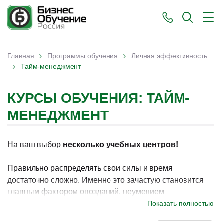
›
›
Главная
Программы обучения
Личная эффективность
›
Вы здесь
Тайм-менеджмент
КУРСЫ ОБУЧЕНИЯ: ТАЙМ-
МЕНЕДЖМЕНТ
На ваш выбор
несколько учебных центров!
Правильно распределять свои силы и время
достаточно сложно. Именно это зачастую становится
главным фактором опозданий, неумением
укладываться в дедлайны и подобных проблем.
Показать полностью
Готовые решения по управлению своим временем