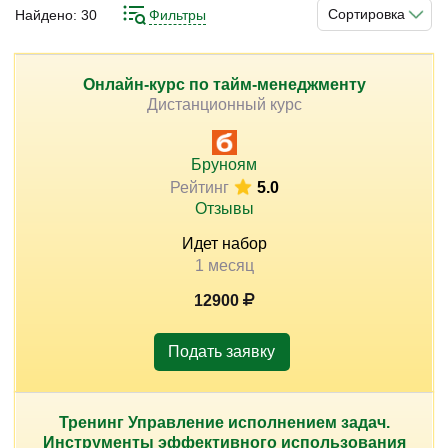
может предложить тайм-менеджмент. С ним вы узнаете
Сортировка
Найдено:
30
Фильтры
самые разные техники и методики по самоорганизации
и систематизации своей жизни, что позволит вам
рационально выстраивать собственный график.
Онлайн-курс по тайм-менеджменту
)
Дистанционный курс
Пройти подобную подготовку вы можете на
соответствующих курсах. Они содержат богатую
теоретическую и практическую базу для полноценного
Бруноям
освоения данного направления.
Рейтинг
5.0
Отзывы
Идет набор
1 месяц
12900
Подать заявку
Тренинг Управление исполнением задач.
Инструменты эффективного использования