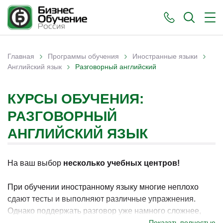
›
›
›
Главная
Программы обучения
Иностранные языки
›
Вы здесь
Английский язык
Разговорный английский
КУРСЫ ОБУЧЕНИЯ:
РАЗГОВОРНЫЙ
АНГЛИЙСКИЙ ЯЗЫК
На ваш выбор
несколько учебных центров!
При обучении иностранному языку многие неплохо
сдают тесты и выполняют различные упражнения.
Однако поддержать разговор уже намного сложнее,
разговорный английский действительно сложно
Показать полностью