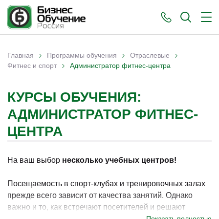
›
›
›
Главная
Программы обучения
Отраслевые
›
Вы здесь
Фитнес и спорт
Администратор фитнес-центра
КУРСЫ ОБУЧЕНИЯ:
АДМИНИСТРАТОР ФИТНЕС-
ЦЕНТРА
На ваш выбор
несколько учебных центров!
Посещаемость в спорт-клубах и тренировочных залах
прежде всего зависит от качества занятий. Однако
важно и то, как встречают посетителей и решают
возникшие у них вопросы. Именно за это в фитнес-
Показать полностью