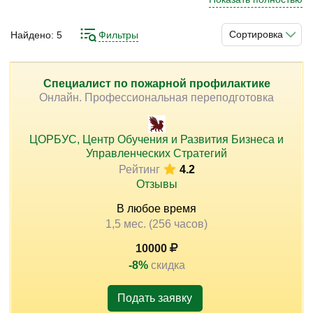
руководство, ответственные лица, простые сотрудники,
инструкторы и некоторые другие работники. То есть
Сортировка
Найдено:
5
Фильтры
получение такой подготовки обязательно для многих
)
специалистов. Вы можете пройти её в рамках
различных курсов, которые представлены здесь.
Специалист по пожарной профилактике
Онлайн. Профессиональная переподготовка
Программы подготовки разработаны на основании
современных требований и последних изменений в
законодательстве.
ЦОРБУС, Центр Обучения и Развития Бизнеса и
Управленческих Стратегий
Рейтинг
4.2
Отзывы
В любое время
1,5 мес. (256 часов)
10000
-8%
скидка
Подать заявку