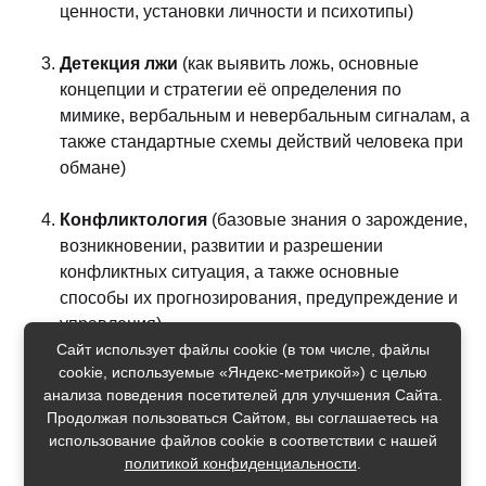
ценности, установки личности и психотипы)
Детекция лжи
(как выявить ложь, основные
концепции и стратегии её определения по
мимике, вербальным и невербальным сигналам, а
также стандартные схемы действий человека при
обмане)
Конфликтология
(базовые знания о зарождение,
возникновении, развитии и разрешении
конфликтных ситуация, а также основные
способы их прогнозирования, предупреждение и
управления)
Сайт использует файлы cookie (в том числе, файлы
cookie, используемые «Яндекс-метрикой») с целью
Переговоры
(переговорный процесс,
анализа поведения посетителей для улучшения Сайта.
манипулятивные тактики/стратегии и их выбор в
Продолжая пользоваться Сайтом, вы соглашаетесь на
зависимости от психотипа собеседника)
использование файлов cookie в соответствии с нашей
политикой конфиденциальности
.
HR
(оценка соискателя, правдивости резюме и