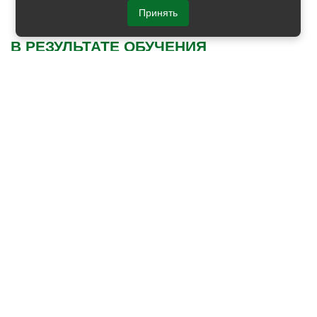
ответов на вопросы при собеседовании)
Принять
В РЕЗУЛЬТАТЕ ОБУЧЕНИЯ
С помощью курсов вы можете разобраться в
профайлинге и будете:
понимать собеседников и умело вести
переговоры, добиваясь лучших для себя условий
классифицировать личности и определять их
сильные/слабые стороны
строить прогнозы поведение отдельных людей и
коллектива
узнавать реальную мотивацию и намерения
людей
замечать зарождающиеся конфликты,
предупреждать их и разрешать
определять ложь по явным и косвенным
признакам