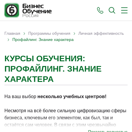
›
›
Главная
Программы обучения
Личная эффективность
›
Вы здесь
Профайлинг. Знание характера
КУРСЫ ОБУЧЕНИЯ:
ПРОФАЙЛИНГ. ЗНАНИЕ
ХАРАКТЕРА
На ваш выбор
несколько учебных центров!
Несмотря на всё более сильную цифровизацию сферы
бизнеса, ключевым его элементом, как был, так и
остаётся сам человек. В связи с этим чрезвычайно
важно уметь понимать людей, их скрытые/неявные
Показать полностью