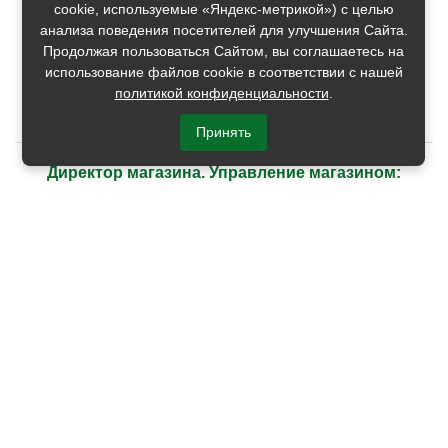
cookie, используемые «Яндекс-метрикой») с целью
анализа поведения посетителей для улучшения Сайта.
47900
Продолжая пользоваться Сайтом, вы соглашаетесь на
-3%
скидка
использование файлов cookie в соответствии с нашей
политикой конфиденциальности
.
Подать заявку
Принять
Директор магазина. Управление магазином:
бизнес-процессы, ассортимент, ценообразование,
товарные запасы
Очно/Онлайн. Курс повышения квалификации
Бизнес-школа ITC Group
Рейтинг
4.6
Отзывы
15
марта
2027
2 дня (16 часов)
48900