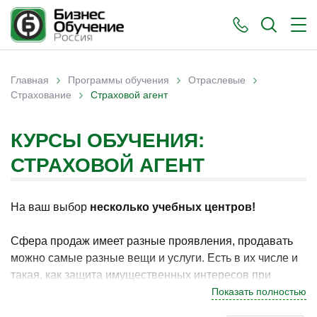
›
›
›
Главная
Программы обучения
Отраслевые
›
Вы здесь
Страхование
Страховой агент
КУРСЫ ОБУЧЕНИЯ:
СТРАХОВОЙ АГЕНТ
На ваш выбор
несколько учебных центров!
Сфера продаж имеет разные проявления, продавать
можно самые разные вещи и услуги. Есть в их числе и
такая, как защита имущественных интересов при
наступлении определённых случаев, путём выплаты
Показать полностью
денежных средств. Подобная услуга носит название