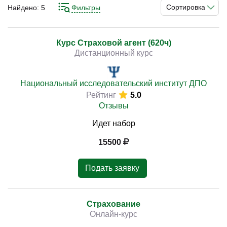
страхование, а её продажей занимаются специальные
Сортировка
Найдено:
5
Фильтры
менеджеры, так называемые страховые агенты. Они
занимаются поиском клиентов и продажей страховок от
лица компании соответствующего профиля.
Курс Страховой агент (620ч)
)
Дистанционный курс
Профессия требует высокой коммуникабельности и
терпение, но не помешает и определённая подготовка.
Таковую могут предложить многие
Национальный исследовательский институт ДПО
специализированные курсы.
Рейтинг
5.0
Отзывы
Идет набор
15500
Подать заявку
Страхование
Онлайн-курс