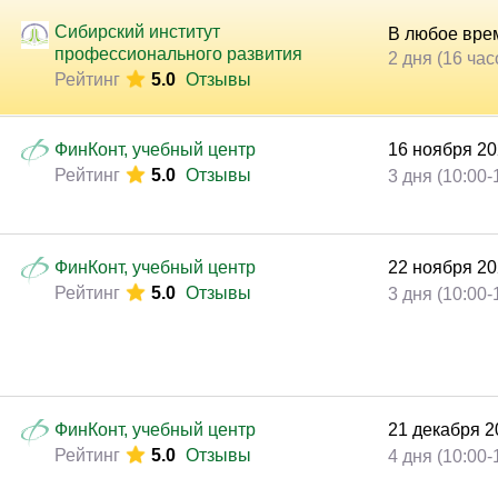
Законодательство и право
(289)
Сибирский институт
В любое вре
Логистика и снабжение
(246)
профессионального развития
2 дня (16 час
Рейтинг
5.0
Отзывы
ВЭД / таможня
(113)
Делопроизводство / секретариат / АХО
(130)
ФинКонт, учебный центр
24
августа
2
Безопасность
(203)
Рейтинг
5.0
Отзывы
4 дня (10:00-
Тренинги для тренеров
(85)
ФинКонт, учебный центр
21
сентября
Рейтинг
5.0
Отзывы
3 дня (10:00-
ФинКонт, учебный центр
26
октября
2
Рейтинг
5.0
Отзывы
4 дня (10:00-