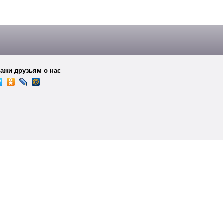
Электробезопасность
(13)
по ГОСТ – с чего начать, что должен знать и
. Ошибки в чертежах, спецификациях или
ормоконтроль конструкторской, проектной и
[23 февраля 2026]