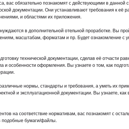
Академия Профессионального
Идет набор
Образования Кадров
576 час.
Рейтинг
4.9
Отзывы
Русская Школа Управления
В любое вре
Рейтинг
5.0
Отзывы
30 дней
РМОКОНТРОЛЬ ТЕХНИЧЕСКОЙ ДОКУМЕНТ
ы:
са, вас обязательно познакомят с действующими в данной
орской документации. Они устанавливают требования к её 