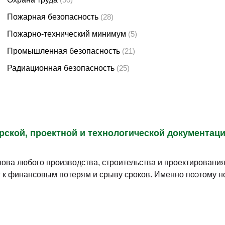
е лучше или поднимает свою квалификацию по таким вопро
ехнической документации
бованиям
ий
и и другие её недостатки, были введены определённые нор
астях, без их знания нельзя сдать ни один проект. Поэтому
Охрана труда
(50)
Пожарная безопасность
(28)