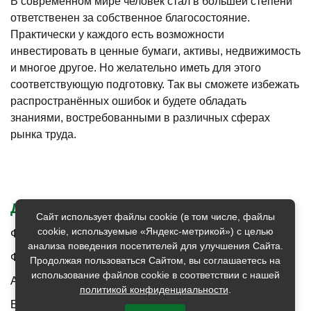
В современном мире человек стал в большей степени
ответственен за собственное благосостояние.
Практически у каждого есть возможности
инвестировать в ценные бумаги, активы, недвижимость
и многое другое. Но желательно иметь для этого
соответствующую подготовку. Так вы сможете избежать
распространённых ошибок и будете обладать
знаниями, востребованными в различных сферах
рынка труда.
ДРУГИЕ НАПРАВЛЕНИЯ КУРСОВ
Сайт использует файлы cookie (в том числе, файлы
cookie, используемые «Яндекс-метрикой») с целью
Финансовая грамотность
(14)
анализа поведения посетителей для улучшения Сайта.
Финансовый менеджмент
(83)
Продолжая пользоваться Сайтом, вы соглашаетесь на
использование файлов cookie в соответствии с нашей
Анализ инвестиционных проектов
(18)
политикой конфиденциальности
.
Банкротство
(8)