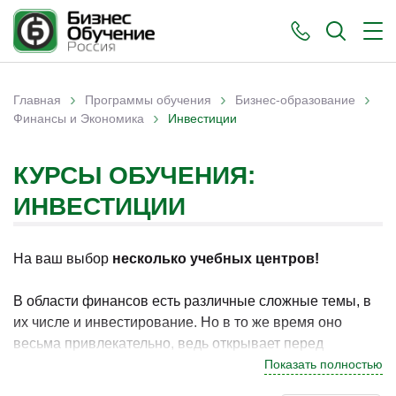
›
›
›
Главная
Программы обучения
Бизнес-образование
›
Вы здесь
Финансы и Экономика
Инвестиции
КУРСЫ ОБУЧЕНИЯ:
ИНВЕСТИЦИИ
На ваш выбор
несколько учебных центров!
В области финансов есть различные сложные темы, в
их числе и инвестирование. Но в то же время оно
весьма привлекательно, ведь открывает перед
человеком возможности увеличить свой капитал, а не
Показать полностью
оставлять лежать деньги мёртвым грузом. Однако и