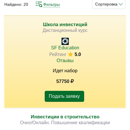
возможностей потерять средства там также есть,
Сортировка
Найдено:
20
Фильтры
особенно если заниматься инвестициями наобум.
Получить полное представление об этой области
знаний вы можете с помощью специализированных
Школа инвестиций
)
Дистанционный курс
курсов. Они представят вам актуальные программы
подготовки по данному профилю.
SF Education
Рейтинг
5.0
Отзывы
Идет набор
57750
Подать заявку
Инвестиции в строительство
Очно/Онлайн. Повышение квалификации