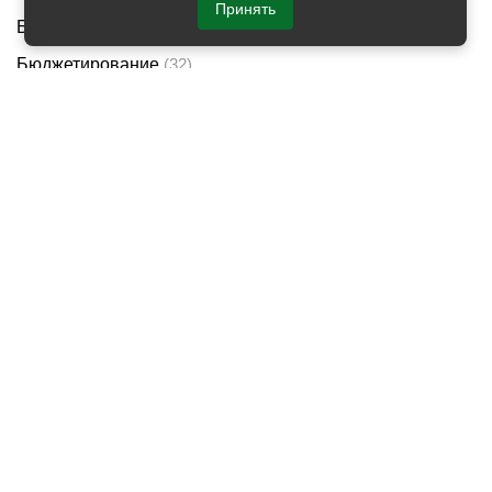
Принять
Биржевые торги (трейдинг)
(10)
Бюджетирование
(32)
Инвестиции
(15)
Казначейство
(3)
Кассовые операции
(3)
Корпоративные финансы
(2)
Криптовалюта
(8)
МСФО
(7)
Оценка бизнеса
(6)
Оценочная деятельность
(6)
Управление затратами
(7)
Управление ликвидностью
(2)
Управление стоимостью компании
(4)