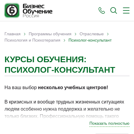
›
›
›
Главная
Программы обучения
Отраслевые
›
Вы здесь
Психология и Психотерапия
Психолог-консультант
КУРСЫ ОБУЧЕНИЯ:
ПСИХОЛОГ-КОНСУЛЬТАНТ
На ваш выбор
несколько учебных центров!
В кризисных и вообще трудных жизненных ситуациях
людям особенно нужна поддержка и желательно не
только близких. Профессиональную помощь такого
плана оказывает психолог-консультант. Он
Показать полностью
беспристрастно выслушает клиента и в ходе