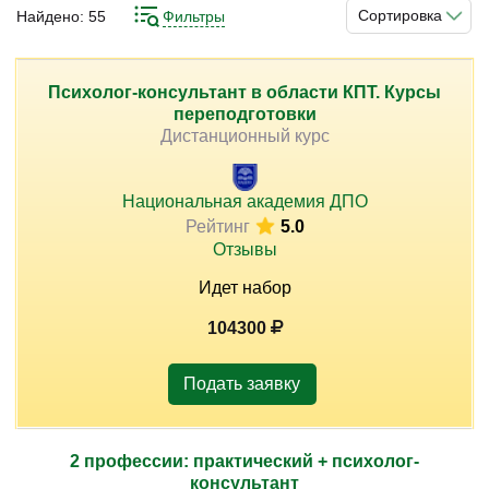
терапевтической работы покажет способы, как
Сортировка
Найдено:
55
Фильтры
справиться с повышенным стрессом и нервным
напряжением. Подобный труд требует особых знаний и
навыков, только подготовленный специалист может им
Психолог-консультант в области КПТ. Курсы
)
переподготовки
заниматься. Одним из вариантов профильной
Дистанционный курс
подготовки для вас могут стать курсы. Они предлагают
самые разные программы обучения.
Национальная академия ДПО
Рейтинг
5.0
Отзывы
Идет набор
104300
Подать заявку
2 профессии: практический + психолог-
консультант