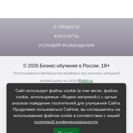
О ПРОЕКТЕ
КОНТАКТЫ
УСЛОВИЯ РАЗМЕЩЕНИЯ
18+
© 2026 Бизнес-обучение в России.
Использование материалов возможно при наличии активной
гиперссылки на сайт
Rosbo.ru
Реклама. Информация о рекламодателях по ссылкам
Сайт использует файлы cookie (в том числе, файлы
Политика в отношении
обработки персональных данных
cookie, используемые «Яндекс-метрикой») с целью
анализа поведения посетителей для улучшения Сайта.
Продолжая пользоваться Сайтом, вы соглашаетесь на
Расскажи друзьям о нас
использование файлов cookie в соответствии с нашей
политикой конфиденциальности
.