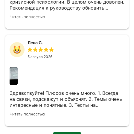
кризисной психологии. В целом очень доволен.
Рекомендация к руководству обновить
информацию в разделе "Дистанционное
Читать полностью
консультиррование". Отдельная благодарность
за возможность пройти обучение бонусом за
курс переподготовки. Такое предложение есть
не во всех образовательных учреждениях. Ну,
Лена С.
и цена обучения в целом, конечно, очень
радует. Обучался дистанционно. Дополнение к
отзыву. Прошел курс профессиональной
5 авгуса 2026
подготовки по специальности «Психолог-
консультант. Супервизор» (840 ч.) Очень
доволен!
Здравствуйте! Плюсов очень много. 1. Всегда
на связи, подскажут и объяснят. 2. Темы очень
интересные и понятные. 3. Тесты на
закрепление знаний интересные. Желаю удачи
Читать полностью
академии и ученикам.