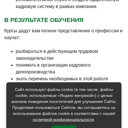
кадровую систему в рамках компании.
В РЕЗУЛЬТАТЕ ОБУЧЕНИЯ
Курсы дадут вам полное представление о профессии и
научат:
разбираться в действующем трудовом
законодательстве
понимать в организации кадрового
делопроизводства
знать перечень необходимых в этой работе
документов и правила их оформления
Сайт использует файлы cookie (в том числе, файлы
заниматься стратегическим планированием
cookie, используемые «Яндекс-метрикой») с целью
кадровой политики предприятия
анализа поведения посетителей для улучшения Сайта.
рассчитывать необходимый штат и
Продолжая пользоваться Сайтом, вы соглашаетесь на
подготавливать должностные инструкции
использование файлов cookie в соответствии с нашей
политикой конфиденциальности
.
организовывать работы отдела кадров