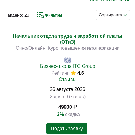
направления. Именно он определяет кадровую
политику предприятия и следит за многими факторами,
Сортировка
Найдено:
20
Фильтры
связанные с персоналом в организации. Подобная
)
работа требует от специалиста определённого опыта, а
также навыков и знаний. Чтобы обзавестись
Начальник отдела труда и заработной платы
(ОТиЗ)
последним, сейчас можно просто пройти курсы.
Очно/Онлайн. Курс повышения квалификации
Программы соответствующей направленности могут
предложить широкий перечень материалов для
подготовки.
Бизнес-школа ITC Group
Рейтинг
4.6
Отзывы
26
августа
2026
2 дня (16 часов)
49900
-3%
скидка
Подать заявку