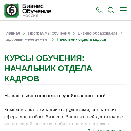
›
›
›
Главная
Программы обучения
Бизнес-образование
›
Вы здесь
Кадровый менеджмент
Начальник отдела кадров
КУРСЫ ОБУЧЕНИЯ:
НАЧАЛЬНИК ОТДЕЛА
КАДРОВ
На ваш выбор
несколько учебных центров!
Комплектация компании сотрудниками, это важная
сфера для любого бизнеса. Заняты в ней достаточное
число людей, поэтому в обязательном порядке в
наличии есть и должность руководителя данного
Показать полностью