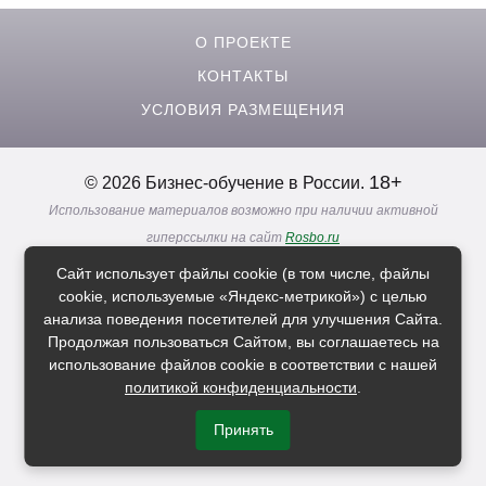
О ПРОЕКТЕ
КОНТАКТЫ
УСЛОВИЯ РАЗМЕЩЕНИЯ
18+
© 2026 Бизнес-обучение в России.
Использование материалов возможно при наличии активной
гиперссылки на сайт
Rosbo.ru
Реклама. Информация о рекламодателях по ссылкам
Сайт использует файлы cookie (в том числе, файлы
Политика в отношении
обработки персональных данных
cookie, используемые «Яндекс-метрикой») с целью
анализа поведения посетителей для улучшения Сайта.
Продолжая пользоваться Сайтом, вы соглашаетесь на
Расскажи друзьям о нас
использование файлов cookie в соответствии с нашей
политикой конфиденциальности
.
Принять