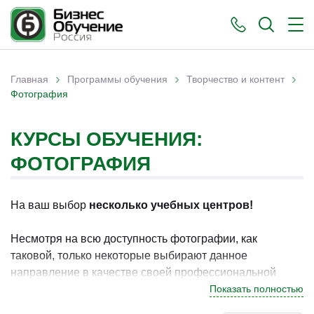
›
›
›
Главная
Программы обучения
Творчество и контент
Вы здесь
Фотография
КУРСЫ ОБУЧЕНИЯ:
ФОТОГРАФИЯ
На ваш выбор
несколько учебных центров!
Несмотря на всю доступность фотографии, как
таковой, только некоторые выбирают данное
направление в качестве своей профессиональной
деятельности. Подобное не удивительно, ведь
Показать полностью
настоящим специалистом в этой области надо