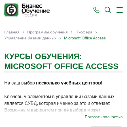
›
›
›
Главная
Программы обучения
IT-сфера
›
Вы здесь
Управление базами данных
Microsoft Office Access
КУРСЫ ОБУЧЕНИЯ:
MICROSOFT OFFICE ACCESS
На ваш выбор
несколько учебных центров!
Ключевым элементом в управлении базами данных
является СУБД, которая именно за это и отвечает.
Возможным вариантом при её выборе может
послужить Microsift Office Acess. Она удобна для
Показать полностью
использования простыми пользователями и