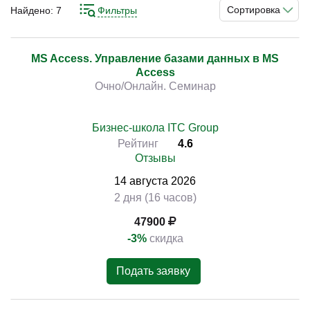
одновременно достаточно продвинута для решения
Сортировка
Найдено:
7
Фильтры
сложных задач. Данная СУБД может работать с
таблицами, запросами, отчётами, страницами доступа,
модулями и макросами, что делает её отличным
MS Access. Управление базами данных в MS
)
Access
выбором для большинства организаций. Приступить к
Очно/Онлайн. Семинар
изучению этой платформы вы можете на курсах.
Профильные обучающие материалы и реальный
практический опыт позволят вам стать специалистом в
Бизнес-школа ITC Group
её использовании.
Рейтинг
4.6
Отзывы
14
августа
2026
2 дня (16 часов)
47900
-3%
скидка
Подать заявку