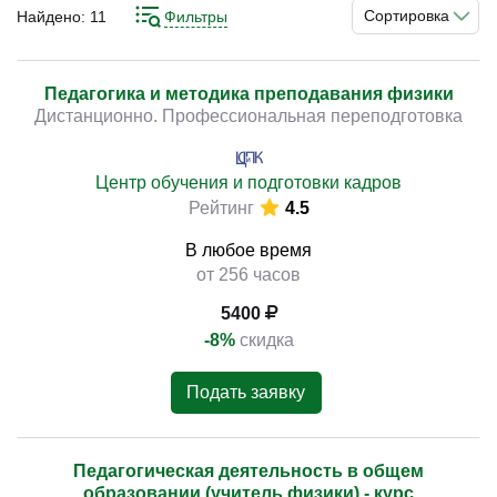
устройстве нашего мира с научной точки зрения, а
Сортировка
Найдено:
11
Фильтры
также учит применять подобные знания. Причём они
могут оказаться полезными, как при выборе
специальности, так и в повседневной жизни. Конечно,
Педагогика и методика преподавания физики
)
Дистанционно. Профессиональная переподготовка
такому педагогу необходимо соответствующее
профессии обучение. Использовать в качестве
профпереподготовки или средства повышения
Центр обучения и подготовки кадров
квалификации можно курсы.
Рейтинг
4.5
В любое время
от 256 часов
5400
-8%
скидка
Подать заявку
Педагогическая деятельность в общем
образовании (учитель физики) - курс