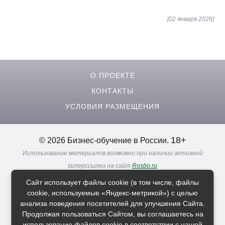
[02 января 2026]
О ПРОЕКТЕ
КОНТАКТЫ
УСЛОВИЯ РАЗМЕЩЕНИЯ
18+
© 2026 Бизнес-обучение в России.
Использование материалов возможно при наличии активной
гиперссылки на сайт
Rosbo.ru
Реклама. Информация о рекламодателях по ссылкам
Сайт использует файлы cookie (в том числе, файлы
Политика в отношении
обработки персональных данных
cookie, используемые «Яндекс-метрикой») с целью
анализа поведения посетителей для улучшения Сайта.
Продолжая пользоваться Сайтом, вы соглашаетесь на
Расскажи друзьям о нас
использование файлов cookie в соответствии с нашей