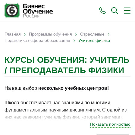
›
›
›
Главная
Программы обучения
Отраслевые
›
Вы здесь
Педагогика / сфера образования
Учитель физики
КУРСЫ ОБУЧЕНИЯ: УЧИТЕЛЬ
/ ПРЕПОДАВАТЕЛЬ ФИЗИКИ
На ваш выбор
несколько учебных центров!
Школа обеспечивает нас знаниями по многими
фундаментальным научным дисциплинам. С одной из
них нас знакомит учитель физики, который занимает
преподаванием одноимённого предмета. Он
Показать полностью
рассказывает о различных законах природы и вообще