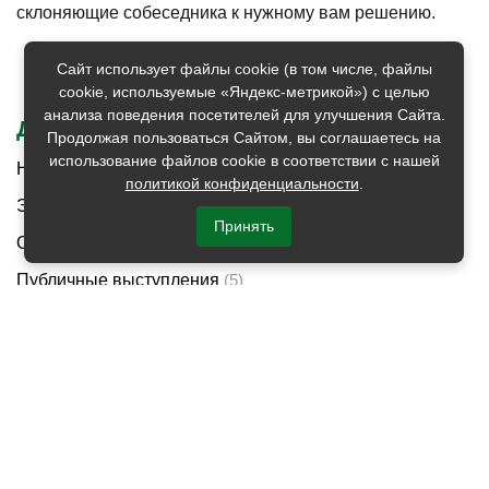
склоняющие собеседника к нужному вам решению.
Сайт использует файлы cookie (в том числе, файлы
cookie, используемые «Яндекс-метрикой») с целью
анализа поведения посетителей для улучшения Сайта.
ДРУГИЕ НАПРАВЛЕНИЯ КУРСОВ
Продолжая пользоваться Сайтом, вы соглашаетесь на
использование файлов cookie в соответствии с нашей
Навыки делового общения
(26)
политикой конфиденциальности
.
Эффективные переговоры
(40)
Принять
Ораторское искусство
(14)
Публичные выступления
(5)
Речевые техники / риторика
(6)
Деловая переписка
(15)
Деловой этикет
(18)
Презентации
(25)
Проведение совещаний
(6)