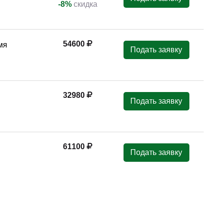
-8%
скидка
54600
мя
Подать заявку
32980
Подать заявку
61100
Подать заявку