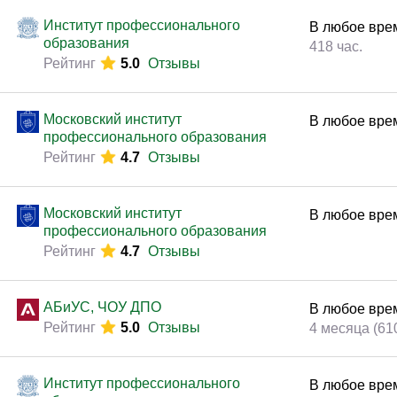
Законодательство и право
(291)
Институт профессионального
В любое вре
Логистика и снабжение
(250)
образования
418 час.
Рейтинг
5.0
Отзывы
ВЭД / таможня
(113)
Делопроизводство / секретариат / АХО
(131)
Московский институт
В любое вре
Безопасность
(205)
профессионального образования
Рейтинг
4.7
Отзывы
Тренинги для тренеров
(85)
Московский институт
В любое вре
профессионального образования
Рейтинг
4.7
Отзывы
АБиУС, ЧОУ ДПО
В любое вре
Рейтинг
5.0
Отзывы
4 месяца (61
Институт профессионального
В любое вре