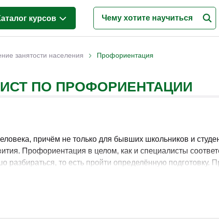
Каталог курсов
Менеджмент
(628)
›
ние занятости населения
Профориентация
Продажи
(219)
ЛИСТ ПО ПРОФОРИЕНТАЦИИ
Бухгалтерия и налоги
(217)
Финансы и Экономика
(341)
Маркетинг
(187)
Интернет-маркетинг
(195)
ловека, причём не только для бывших школьников и студен
ития. Профориентация в целом, как и специалисты соотве
Реклама и PR
(114)
шо разбираться, то есть пройти определённую подготовку. 
Деловые коммуникации
(151)
енно подобранные тематические материалы и соответствующ
Управление персоналом
(344)
Кадровый менеджмент
(187)