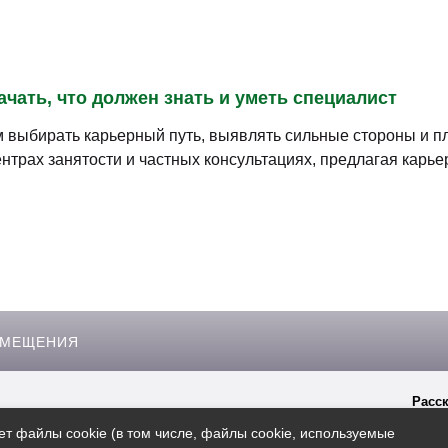
ачать, что должен знать и уметь специалист
 выбирать карьерный путь, выявлять сильные стороны и 
ентрах занятости и частных консультациях, предлагая карь
ЗМЕЩЕНИЯ
Расск
гиперссылки на сайт
Rosbo.ru
ет файлы cookie (в том числе, файлы cookie, используемые