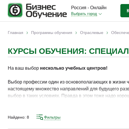
Россия - Онлайн
Выбрать город
Бизнес-образование
(3370)
›
›
›
Главная
Программы обучения
Отраслевые
Обеспече
Вы здесь
IT-сфера
(841)
КУРСЫ ОБУЧЕНИЯ: СПЕЦИА
Отраслевые
(2988)
Личная эффективность
(307)
На ваш выбор
несколько учебных центров!
Промышленное обучение
(247)
Компьютерная грамотность
(179)
Выбор профессии один из основополагающих в жизни че
настоящему множество направлений для будущего разв
Дизайн
(343)
выбор в таких условиях. Правда в этом тоже надо хоро
Красота и здоровье
(77)
специализированные курсы. На них вам дадут качеств
Иностранные языки
(80)
Найдено:
8
Фильтры
Личностный рост
(93)