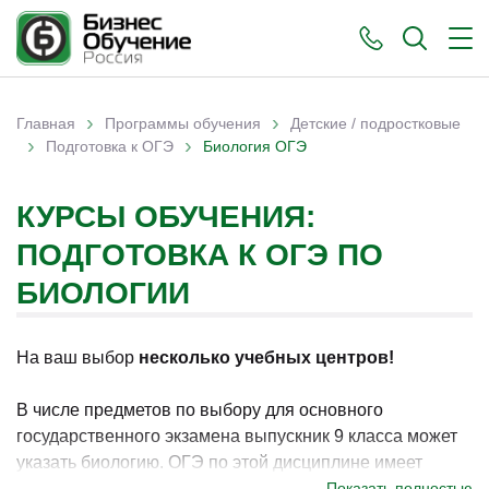
›
›
Главная
Программы обучения
Детские / подростковые
›
›
Вы здесь
Подготовка к ОГЭ
Биология ОГЭ
КУРСЫ ОБУЧЕНИЯ:
ПОДГОТОВКА К ОГЭ ПО
БИОЛОГИИ
На ваш выбор
несколько учебных центров!
В числе предметов по выбору для основного
государственного экзамена выпускник 9 класса может
указать биологию. ОГЭ по этой дисциплине имеет
значение при поступлении в колледж/техникум или
Показать полностью