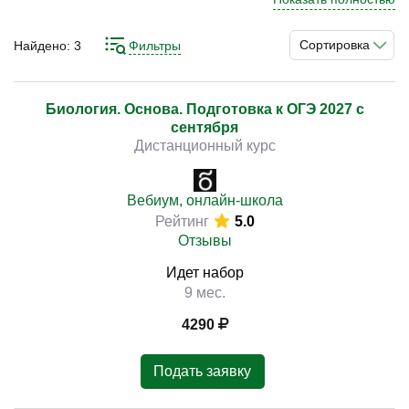
профильный 10 класс. При этом данный предмет
нельзя назвать простым, в особенности в качестве
Сортировка
Найдено:
3
Фильтры
части аттестационного тестирования. Для высокой
)
оценки стоит пройти дополнительную подготовку.
Сделать это можно на специальных обучающих курсах.
Биология. Основа. Подготовка к ОГЭ 2027 с
сентября
На них готовят к обязательному государственному
Дистанционный курс
экзамену согласно действующим стандартам и
программе.
Вебиум, онлайн-школа
Рейтинг
5.0
Отзывы
Идет набор
9 мес.
4290
Подать заявку