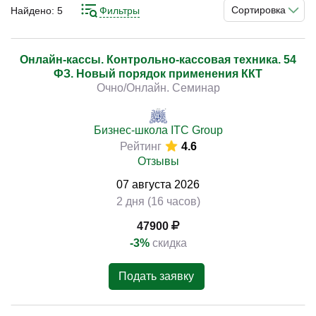
ходе работы достаточно сложно, это чревато большим
Сортировка
Найдено:
5
Фильтры
числом ошибок, которые могут иметь негативные
последствия для бизнеса и самого исполнителя.
Избежать подобного позволит соответствующая
Онлайн-кассы. Контрольно-кассовая техника. 54
)
ФЗ. Новый порядок применения ККТ
профессиональная подготовка, дать которую могут
Очно/Онлайн. Семинар
курсы. Профильные обучающие программы
разработаны с учётом последних изменений и
стандартов.
Бизнес-школа ITC Group
Рейтинг
4.6
Отзывы
07
августа
2026
2 дня (16 часов)
47900
-3%
скидка
Подать заявку