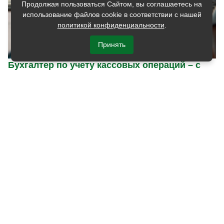
Продолжая пользоваться Сайтом, вы соглашаетесь на
использование файлов cookie в соответствии с нашей
политикой конфиденциальности
.
Принять
Бухгалтер по учету кассовых операций – с
чего начать, что должен знать и уметь
специалист
Бухгалтер-кассир — это специалист, обеспечивающий
надёжный учёт и контроль денежных операций в
компании. Профессия актуальна в организациях всех
сфер, где ведётся работа с наличными средствами. С
ростом числа предприятий и автоматизацией учёта
спрос на специалистов по кассовым операциям...
[02 июня 2025]