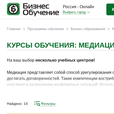
Россия - Онлайн
Выбрать город
Бизнес-образование
(3370)
›
›
›
Главная
Программы обучения
Бизнес-образование
Вы здесь
IT-сфера
(841)
КУРСЫ ОБУЧЕНИЯ: МЕДИАЦ
Отраслевые
(2988)
Личная эффективность
(307)
На ваш выбор
несколько учебных центров!
Промышленное обучение
(247)
Компьютерная грамотность
(179)
Медиация представляет собой способ урегулирования 
достигать договоренностей. Такие компетенции востре
Дизайн
(343)
участвует в разрешении конфликтных ситуаций. Испол
Красота и здоровье
(77)
также поиску решений без длительных судебных разби
коммуникацию и находить компромиссы в сложных ситу
Иностранные языки
(80)
Найдено:
14
Фильтры
Личностный рост
(93)
Изучение методов урегулирования споров, переговорны