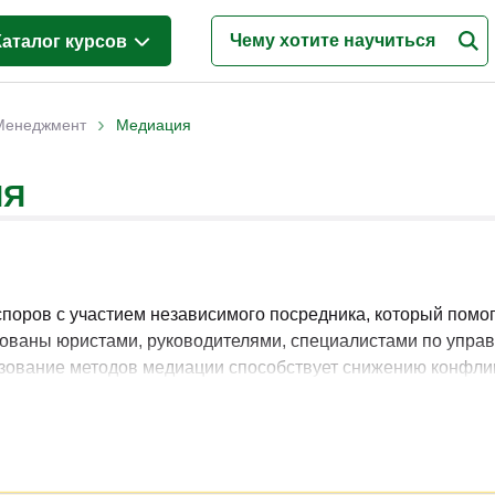
Каталог курсов
Менеджмент
(628)
›
Менеджмент
Медиация
Продажи
(219)
ИЯ
Бухгалтерия и налоги
(217)
Финансы и Экономика
(341)
Маркетинг
(187)
Интернет-маркетинг
(195)
споров с участием независимого посредника, который пом
бованы юристами, руководителями, специалистами по управ
Реклама и PR
(114)
ьзование методов медиации способствует снижению конфлик
Деловые коммуникации
(151)
рательств. Понимание принципов переговорного процесса 
ациях.
Управление персоналом
(344)
Кадровый менеджмент
(187)
х техник, правовых основ медиации, управления конфликт