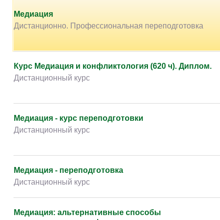
Творчество и контент
(76)
профессиональных компетенций медиатора. Практическ
конструктивного диалога между участниками спора.
Медиация
Детские / подростковые
(151)
Дистанционно. Профессиональная переподготовка
Рабочие специальности
(132)
Прочее
(2862)
Курс Медиация и конфликтология (620 ч). Диплом.
w ...
(233)
Дистанционный курс
Медиация - курс переподготовки
Дистанционный курс
Медиация - переподготовка
Дистанционный курс
Медиация: альтернативные способы