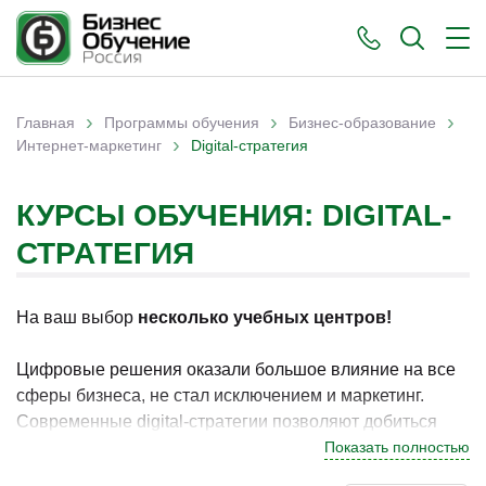
›
›
›
Главная
Программы обучения
Бизнес-образование
›
Вы здесь
Интернет-маркетинг
Digital-стратегия
КУРСЫ ОБУЧЕНИЯ: DIGITAL-
СТРАТЕГИЯ
На ваш выбор
несколько учебных центров!
Цифровые решения оказали большое влияние на все
сферы бизнеса, не стал исключением и маркетинг.
Современные digital-стратегии позволяют добиться
максимально широкого охвата средств коммуникации с
Показать полностью
потребителем. Разностороннее воздействие на