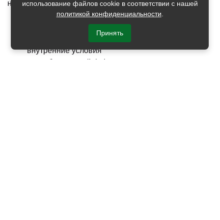
научитесь:
использование файлов cookie в соответствии с нашей
политикой конфиденциальности
.
разбираться в цифровом маркетинге
Принять
исследовать и анализировать внешние и
внутренние условия
разрабатывать digital-стратегии
заниматься их запуском
организовывать работу персонала
контролировать успешность продвижения
оптимизировать свои действия
работать с документацией
ВОСТРЕБОВАННОСТЬ СПЕЦИАЛИСТОВ
Бизнес всё больше взаимодействует с цифровой
средой и digital-стратегии продвижения становятся
популярнее. Востребованность специалистов в этой
сфере стабильно растёт и в перспективе останется на
высоком уровне. Пройдите подготовку по этому
профилю своевременно, курсы помогут вам сделать