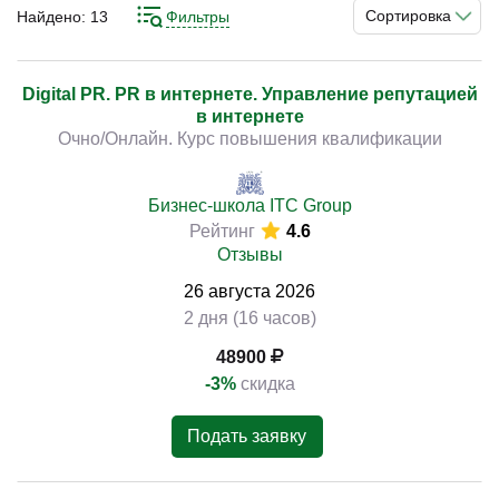
целевые рынки приносит реально большую отдачу и
Сортировка
Найдено:
13
Фильтры
значительно повышает продажи. Поэтому
специалистам в сфере продвижения сейчас такие
знания просто необходимы с профессиональной точки
Digital PR. PR в интернете. Управление репутацией
)
в интернете
зрения. Получить их не так уж сложно, ведь существуют
Очно/Онлайн. Курс повышения квалификации
разные специализированные курсы. На них вас
качественно подготовят к текущим условиям рынка и
познакомят с тенденциями его развития.
Бизнес-школа ITC Group
Рейтинг
4.6
Отзывы
26
августа
2026
2 дня (16 часов)
48900
-3%
скидка
Подать заявку