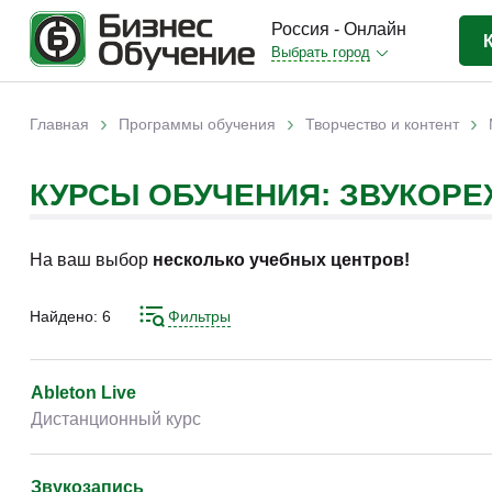
Россия - Онлайн
Выбрать город
Бизнес-образование
(3370)
›
›
›
Главная
Программы обучения
Творчество и контент
Вы здесь
IT-сфера
(841)
КУРСЫ ОБУЧЕНИЯ: ЗВУКОРЕ
Отраслевые
(2988)
Личная эффективность
(307)
На ваш выбор
несколько учебных центров!
Промышленное обучение
(247)
Компьютерная грамотность
(179)
Найдено:
6
Фильтры
Дизайн
(343)
Красота и здоровье
(77)
Ableton Live
Дистанционный курс
Иностранные языки
(80)
Личностный рост
(93)
Звукозапись