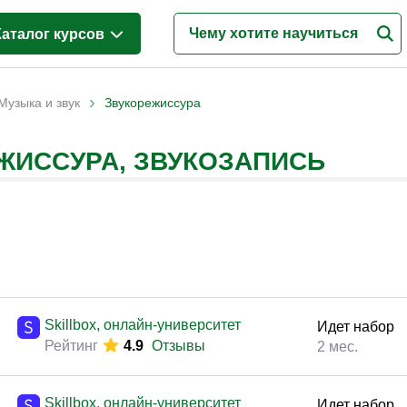
Каталог курсов
Менеджмент
(628)
›
Музыка и звук
Звукорежиссура
Продажи
(219)
ЖИССУРА, ЗВУКОЗАПИСЬ
Бухгалтерия и налоги
(217)
Финансы и Экономика
(341)
Маркетинг
(187)
Интернет-маркетинг
(195)
Реклама и PR
(114)
Деловые коммуникации
(151)
Skillbox, онлайн-университет
Идет набор
Рейтинг
4.9
Отзывы
Управление персоналом
(344)
2 мес.
Кадровый менеджмент
(187)
Skillbox, онлайн-университет
Идет набор