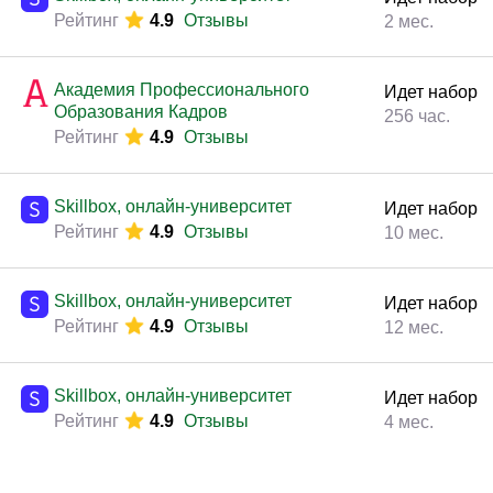
Законодательство и право
(291)
Рейтинг
4.9
Отзывы
2 мес.
Логистика и снабжение
(250)
ВЭД / таможня
(113)
Академия Профессионального
Идет набор
Образования Кадров
256 час.
Делопроизводство / секретариат / АХО
(131)
Рейтинг
4.9
Отзывы
Безопасность
(205)
Тренинги для тренеров
(85)
Skillbox, онлайн-университет
Идет набор
Рейтинг
4.9
Отзывы
10 мес.
Skillbox, онлайн-университет
Идет набор
Рейтинг
4.9
Отзывы
12 мес.
Skillbox, онлайн-университет
Идет набор
Рейтинг
4.9
Отзывы
4 мес.