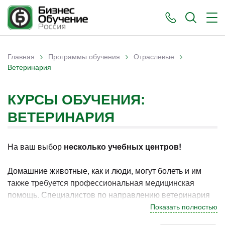
›
›
›
Главная
Программы обучения
Отраслевые
Вы здесь
Ветеринария
КУРСЫ ОБУЧЕНИЯ:
ВЕТЕРИНАРИЯ
На ваш выбор
несколько учебных центров!
Домашние животные, как и люди, могут болеть и им
также требуется профессиональная медицинская
помощь. Специалистов по направлению ветеринария
готовят в профильных или аграрных университетах,
Показать полностью
хотя для некоторых профессий в этой области