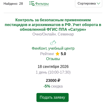
достаточно и среднего специального образования. В
Сортировка
Найдено:
28
Фильтры
любом случае о такой работе не может быть и речи без
наличия соответствующих знаний и подготовки.
Дополнить её или послужить отличной базой для
Контроль за безопасным применением
)
пестицидов и агрохимикатов в РФ. Учет оборота в
дальнейшего обучения могут курсы. На них вам дадут
обновленной ФГИС ППА «Сатурн»
многие профессиональные знания и понимание
Очно/Онлайн. Семинар
реалий работы в этой области.
ФинКонт, учебный центр
Рейтинг
5.0
Отзывы
18
сентября
2026
1 день (10:00-17:30)
23000
-5%
скидка
Подать заявку