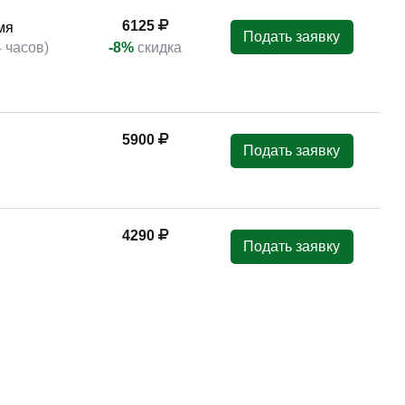
6125
мя
Подать заявку
4 часов)
-8%
скидка
5900
Подать заявку
4290
Подать заявку