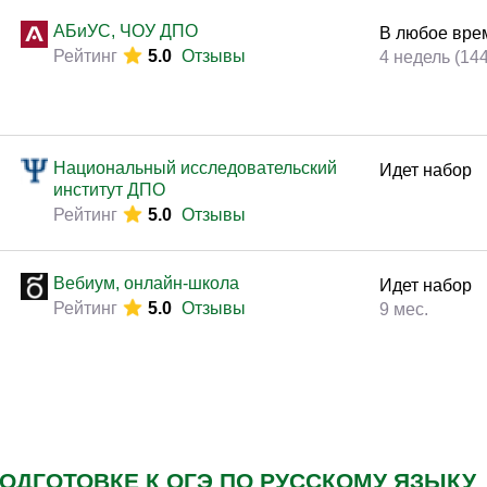
Законодательство и право
(291)
АБиУС, ЧОУ ДПО
В любое вре
Логистика и снабжение
(250)
Рейтинг
5.0
Отзывы
4 недель (14
ВЭД / таможня
(113)
Делопроизводство / секретариат / АХО
(131)
Безопасность
(205)
Национальный исследовательский
Идет набор
институт ДПО
Тренинги для тренеров
(85)
Рейтинг
5.0
Отзывы
Вебиум, онлайн-школа
Идет набор
Рейтинг
5.0
Отзывы
9 мес.
ПОДГОТОВКЕ К ОГЭ ПО РУССКОМУ ЯЗЫКУ