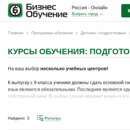
Россия - Онлайн
Выбрать город
Бизнес-образование
(3370)
›
›
Главная
Программы обучения
Детские / подростковые
Вы здесь
IT-сфера
(841)
КУРСЫ ОБУЧЕНИЯ: ПОДГОТО
Отраслевые
(2988)
Личная эффективность
(307)
На ваш выбор
несколько учебных центров!
Промышленное обучение
(247)
Компьютерная грамотность
(179)
К выпуску с 9 класса ученики должны сдать основной г
язык являются обязательными. Последняя является одн
Дизайн
(343)
собственной речи. В любом случае предмет важен и ег
Красота и здоровье
(77)
последних адаптированная программа подготовки и бо
Иностранные языки
(80)
Найдено:
3
Фильтры
Личностный рост
(93)