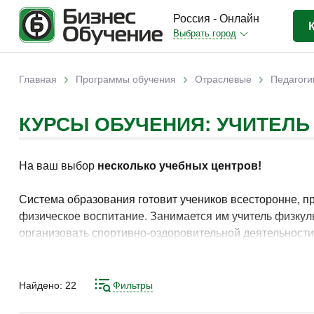
Россия - Онлайн
Выбрать город
Бизнес-образование
(3370)
›
›
›
Главная
Программы обучения
Отраслевые
Педагоги
Вы здесь
IT-сфера
(841)
КУРСЫ ОБУЧЕНИЯ: УЧИТЕЛЬ
Отраслевые
(2988)
Личная эффективность
(307)
На ваш выбор
несколько учебных центров!
Промышленное обучение
(247)
Компьютерная грамотность
(179)
Система образования готовит учеников всесторонне, пр
физическое воспитание. Занимается им учитель физкул
Дизайн
(343)
организовать спортивно-оздоровительной деятельности
Красота и здоровье
(77)
получить соответствующие знания можно на курсах. На
Иностранные языки
(80)
Найдено:
22
Фильтры
Личностный рост
(93)