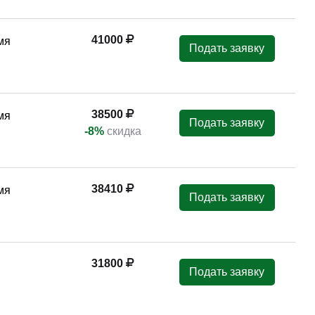
41000
мя
Подать заявку
38500
мя
Подать заявку
-8%
скидка
38410
мя
Подать заявку
31800
Подать заявку