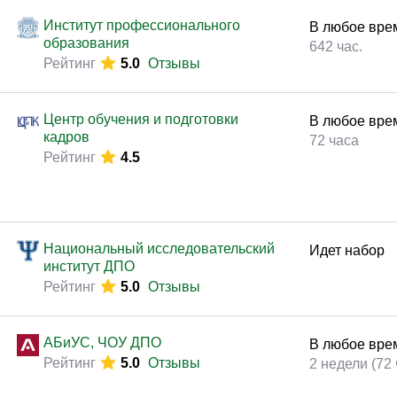
Законодательство и право
(291)
Институт профессионального
В любое вре
Логистика и снабжение
(250)
образования
642 час.
Рейтинг
5.0
Отзывы
ВЭД / таможня
(113)
Делопроизводство / секретариат / АХО
(131)
Центр обучения и подготовки
В любое вре
Безопасность
(205)
кадров
72 часа
Рейтинг
4.5
Тренинги для тренеров
(85)
Национальный исследовательский
Идет набор
институт ДПО
Рейтинг
5.0
Отзывы
АБиУС, ЧОУ ДПО
В любое вре
Рейтинг
5.0
Отзывы
2 недели (72 