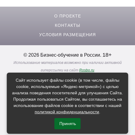
О ПРОЕКТЕ
КОНТАКТЫ
)
УСЛОВИЯ РАЗМЕЩЕНИЯ
18+
© 2026 Бизнес-обучение в России.
Использование материалов возможно при наличии активной
гиперссылки на сайт
Rosbo.ru
Реклама. Информация о рекламодателях по ссылкам
Сайт использует файлы cookie (в том числе, файлы
Политика в отношении
обработки персональных данных
cookie, используемые «Яндекс-метрикой») с целью
анализа поведения посетителей для улучшения Сайта.
Продолжая пользоваться Сайтом, вы соглашаетесь на
Расскажи друзьям о нас
использование файлов cookie в соответствии с нашей
политикой конфиденциальности
.
Принять