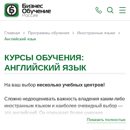
›
›
›
Главная
Программы обучения
Иностранные языки
Вы здесь
Английский язык
КУРСЫ ОБУЧЕНИЯ:
АНГЛИЙСКИЙ ЯЗЫК
На ваш выбор
несколько учебных центров!
Сложно недооценивать важность владения каким-либо
иностранным языком и наиболее очевидный выбор —
это английский. Он открывает более широкие
перспективы для обучения, работы, туризма и просто
Показать полностью
общения. При этом если вы хотите по-настоящему его