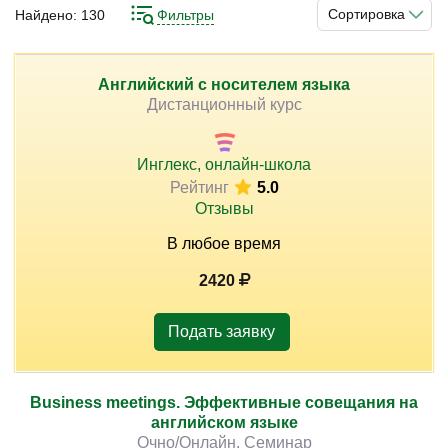
выучить, самоучителей или одной только школьной
Сортировка
Найдено:
130
Фильтры
программы совершенно недостаточно. Желательно
подойти к вопросу обучения комплексно и
использовать разные источники знаний. Отличным
Английский с носителем языка
)
Дистанционный курс
вариантом для освоения английского языка будет
прохождение профильных курсов. На них вам могут
обеспечить полное погружение в обучающую среду и
Инглекс, онлайн-школа
качественное усвоение материала.
Рейтинг
5.0
Отзывы
В любое время
2420
Подать заявку
Business meetings. Эффективные совещания на
английском языке
Очно/Онлайн. Семинар