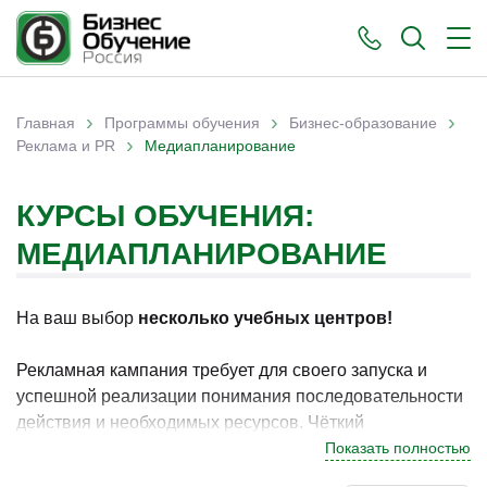
›
›
›
Главная
Программы обучения
Бизнес-образование
›
Вы здесь
Реклама и PR
Медиапланирование
КУРСЫ ОБУЧЕНИЯ:
МЕДИАПЛАНИРОВАНИЕ
На ваш выбор
несколько учебных центров!
Рекламная кампания требует для своего запуска и
успешной реализации понимания последовательности
действия и необходимых ресурсов. Чёткий
последовательный план всех этапов её подготовки и
Показать полностью
стратегия проведения кампании носит название