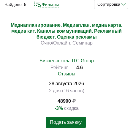
медиапланирование. Оно включает в себя выбор
Сортировка
Найдено:
5
Фильтры
каналов воздействия, форматов продвижения, расчёт
необходимых затрат и контроль результатов подобной
деятельности. В общем это комплексная задача для
Медиапланирование. Медиаплан, медиа карта,
)
медиа кит. Каналы коммуникаций. Рекламный
разбирающихся в этом вопросе специалистов. Чтобы
бюджет. Оценка рекламы
стать таковым, вы можете пройти профильные
Очно/Онлайн. Семинар
обучающие курсы. Они предлагают необходимый для
этого объём учебных материалов и дают навыки,
актуальные современному рынку.
Бизнес-школа ITC Group
Рейтинг
4.6
Отзывы
28
августа
2026
2 дня (16 часов)
48900
-3%
скидка
Подать заявку