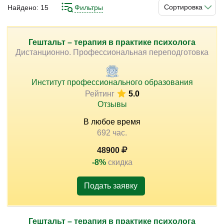
добиваются завершённости в тех ситуациях прошлого
Сортировка
Найдено:
15
Фильтры
и настоящего, которые нарушают его ментальный
баланс. Владеют и применяют этот метод психологи и
психотерапевты разных направлений. Вы тоже можете
Гештальт – терапия в практике психолога
)
Дистанционно. Профессиональная переподготовка
приступить к изучению методики и её применения на
курсах. Они предлагают разнообразные варианты
подготовки для новичков и опытных специалистов.
Институт профессионального образования
Рейтинг
5.0
Отзывы
В любое время
692 час.
48900
-8%
скидка
Подать заявку
Гештальт – терапия в практике психолога