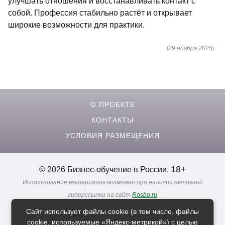
улучшать отношения и восстанавливать контакт с
собой. Профессия стабильно растёт и открывает
широкие возможности для практики.
[29 ноября 2025]
О ПРОЕКТЕ
КОНТАКТЫ
УСЛОВИЯ РАЗМЕЩЕНИЯ
18+
© 2026 Бизнес-обучение в России.
Использование материалов возможно при наличии активной
гиперссылки на сайт
Rosbo.ru
Реклама. Информация о рекламодателях по ссылкам
Сайт использует файлы cookie (в том числе, файлы
Политика в отношении
обработки персональных данных
cookie, используемые «Яндекс-метрикой») с целью