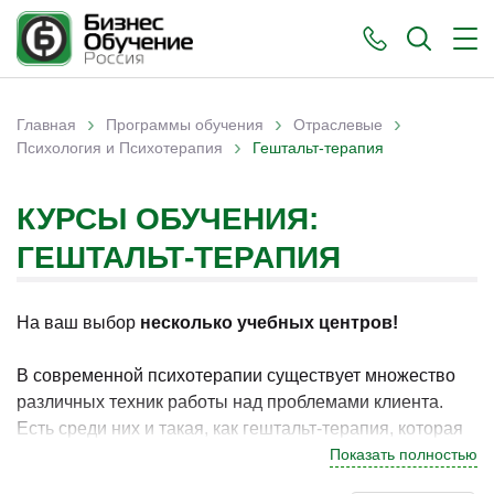
›
›
›
Главная
Программы обучения
Отраслевые
›
Вы здесь
Психология и Психотерапия
Гештальт-терапия
КУРСЫ ОБУЧЕНИЯ:
ГЕШТАЛЬТ-ТЕРАПИЯ
На ваш выбор
несколько учебных центров!
В современной психотерапии существует множество
различных техник работы над проблемами клиента.
Есть среди них и такая, как гештальт-терапия, которая
помогает добиться душевного равновесия и
Показать полностью
психологического комфорта. С её помощью люди