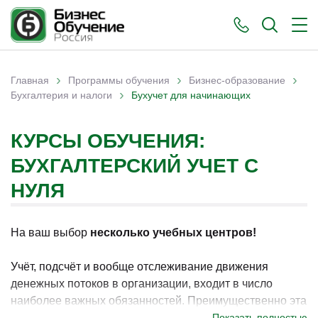
›
›
›
Главная
Программы обучения
Бизнес-образование
›
Вы здесь
Бухгалтерия и налоги
Бухучет для начинающих
КУРСЫ ОБУЧЕНИЯ:
БУХГАЛТЕРСКИЙ УЧЕТ С
НУЛЯ
На ваш выбор
несколько учебных центров!
Учёт, подсчёт и вообще отслеживание движения
денежных потоков в организации, входит в число
наиболее важных обязанностей. Преимущественно эта
задача ложится на плечи отдела бухгалтерии. При этом
Показать полностью