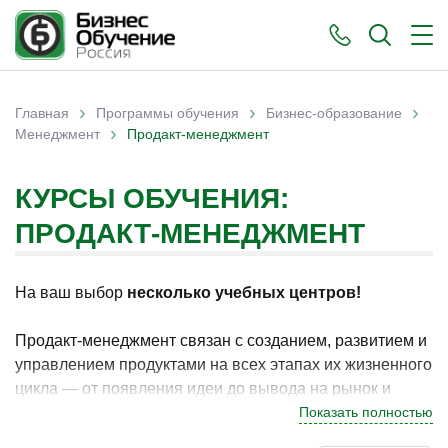
›
›
›
Главная
Программы обучения
Бизнес-образование
›
Вы здесь
Менеджмент
Продакт-менеджмент
КУРСЫ ОБУЧЕНИЯ:
ПРОДАКТ-МЕНЕДЖМЕНТ
На ваш выбор
несколько учебных центров!
Продакт-менеджмент связан с созданием, развитием и
управлением продуктами на всех этапах их жизненного
цикла — от появления идеи до вывода на рынок и
дальнейшего совершенствования. Такие знания
Показать полностью
востребованы продакт-менеджерами, руководителями