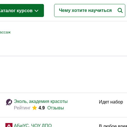
Каталог курсов
Менеджмент
(628)
ассаж
Продажи
(219)
Бухгалтерия и налоги
(217)
Финансы и Экономика
(341)
Маркетинг
(187)
Интернет-маркетинг
(195)
Реклама и PR
(114)
Деловые коммуникации
(151)
Эколь, академия красоты
Идет набор
Рейтинг
4.9
Отзывы
Управление персоналом
(344)
Кадровый менеджмент
(187)
АБиУС, ЧОУ ДПО
В любое вре