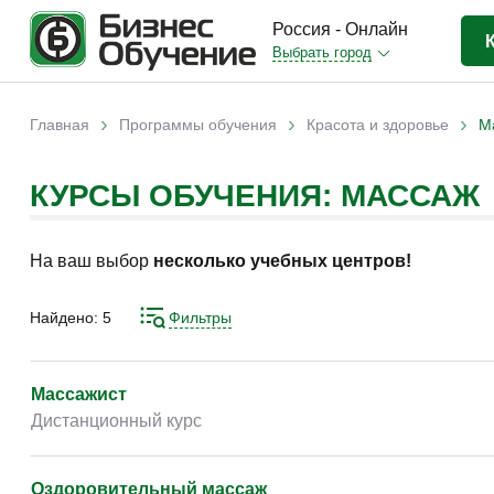
Россия - Онлайн
Выбрать город
Бизнес-образование
(3370)
›
›
›
Главная
Программы обучения
Красота и здоровье
М
Вы здесь
IT-сфера
(841)
КУРСЫ ОБУЧЕНИЯ: МАССАЖ
Отраслевые
(2988)
Личная эффективность
(307)
На ваш выбор
несколько учебных центров!
Промышленное обучение
(247)
Компьютерная грамотность
(179)
Найдено:
5
Фильтры
Дизайн
(343)
Красота и здоровье
(77)
Массажист
Дистанционный курс
Иностранные языки
(80)
Личностный рост
(93)
Оздоровительный массаж