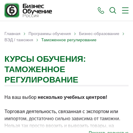
›
›
›
Главная
Программы обучения
Бизнес-образование
›
Вы здесь
ВЭД / таможня
Таможенное регулирование
КУРСЫ ОБУЧЕНИЯ:
ТАМОЖЕННОЕ
РЕГУЛИРОВАНИЕ
На ваш выбор
несколько учебных центров!
Торговая деятельность, связанная с экспортом или
импортом, достаточно сильно зависима от таможни.
Нельзя так просто ввозить и вывозить товары, на
уровне государств действуют различные ограничения и
Показать полностью