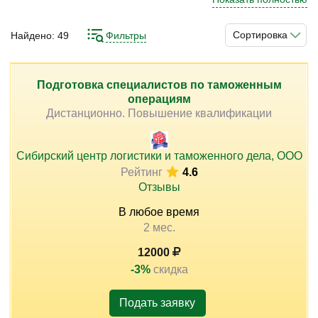
правила. В соответствующих законах нужно хорошо
разбираться, а главное поддерживать уровень своих
Сортировка
Найдено:
49
Фильтры
знаний по мере изменения законодательной базы. В
)
общем для работы по этому направлению нужно
хорошее обучение и периодическое повышение
Подготовка специалистов по таможенным
операциям
квалификации. Предложить подобные возможности
Дистанционно. Повышение квалификации
вам могут профильные курсы. Они представляют
актуальные программы профессиональной подготовки,
для различных специалистов в этой сфере.
Сибирский центр логистики и таможенного дела, ООО
Рейтинг
4.6
Отзывы
В любое время
2 мес.
12000
-3%
скидка
Подать заявку