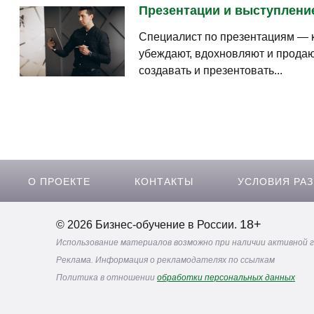
Инфографика. Скрайбинг. Визуальная
коммуникация. Графическая фасилитация
Очно/Онлайн. Курс повышения квалификации
Подготовка и проведение бизнес-презентации
Очно/Онлайн. Тренинг
Basic presentation skills. Public speaking.
Мастерство презентации на английском языке
Очно/Онлайн. Семинар
Инфографика. Скрайбинг. Визуальная
коммуникация. Графическая фасилитация
Очно/Онлайн. Курс повышения квалификации
Подготовка и проведение бизнес-презентации