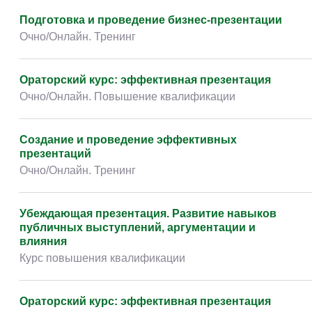
Творчество и контент
(76)
Подготовка и проведение бизнес-презентации
Детские / подростковые
(151)
Очно/Онлайн. Тренинг
Рабочие специальности
(132)
Прочее
(2862)
Инфографика. Скрайбинг. Визуальная
коммуникация. Графическая фасилитация
w ...
(233)
Очно/Онлайн. Курс повышения квалификации
Ораторский курс: эффективная презентация
Очно/Онлайн. Повышение квалификации
Создание и проведение эффективных
презентаций
Очно/Онлайн. Тренинг
Ораторское искусство. Публичные выступления.
Презентация