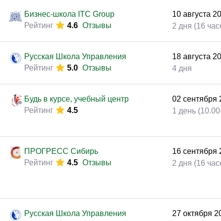
Законодательство и право
(291)
Бизнес-школа ITC Group
10
августа
2
Логистика и снабжение
(250)
Рейтинг
4.6
Отзывы
2 дня (16 час
ВЭД / таможня
(113)
Делопроизводство / секретариат / АХО
(131)
Бизнес-школа ITC Group
12
августа
2
Рейтинг
4.6
Отзывы
2 дня (16 час
Безопасность
(205)
Тренинги для тренеров
(85)
Русская Школа Управления
18
августа
2
Рейтинг
5.0
Отзывы
4 дня
Будь в курсе, учебный центр
02
сентября
Рейтинг
4.5
1 день (10.00
Бизнес-школа ITC Group
07
сентября
Рейтинг
4.6
Отзывы
2 дня (16 час