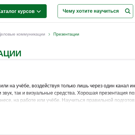
Каталог курсов
Менеджмент
(628)
›
Деловые коммуникации
Презентации
Продажи
(219)
АЦИИ
Бухгалтерия и налоги
(217)
Финансы и Экономика
(341)
Маркетинг
(187)
Интернет-маркетинг
(195)
ли на учёбе, воздействуя только лишь через один канал и
 и звук, так и визуальные средства. Хорошая презентация 
Реклама и PR
(114)
знесе, на работе или учёбе. Научиться правильной подгото
Деловые коммуникации
(151)
Управление персоналом
(344)
Кадровый менеджмент
(187)