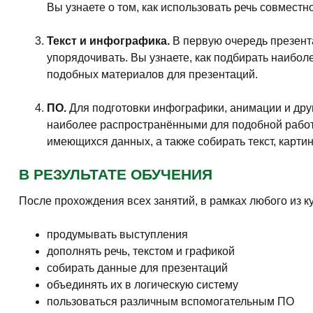
Создание и проведение эффективных
презентаций
Очно/Онлайн. Тренинг
Подготовка и проведение бизнес-презентации
Очно/Онлайн. Тренинг
Инфографика. Скрайбинг. Визуальная
коммуникация. Графическая фасилитация
Очно/Онлайн. Курс повышения квалификации
Ораторское искусство. Публичные выступления.
Презентация
Очно/Онлайн. Тренинг
PowerPoint. Инфографика для презентации.
Визуализация презентации