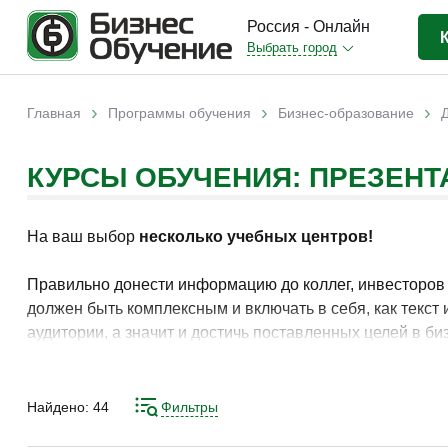
Россия - Онлайн
Выбрать город
Бизнес-образование
(3370)
›
›
›
Главная
Программы обучения
Бизнес-образование
Вы здесь
IT-сфера
(841)
КУРСЫ ОБУЧЕНИЯ: ПРЕЗЕНТ
Отраслевые
(2988)
Личная эффективность
(307)
На ваш выбор
несколько учебных центров!
Промышленное обучение
(247)
Компьютерная грамотность
(179)
Правильно донести информацию до коллег, инвесторов и
должен быть комплексным и включать в себя, как текст
Дизайн
(343)
аудитории, а значит и достичь поставленных целей в би
Красота и здоровье
(77)
Иностранные языки
(80)
Найдено:
44
Фильтры
Личностный рост
(93)