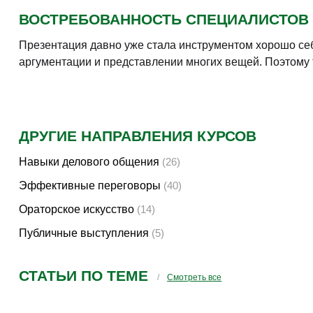
Очно/Онлайн. Семинар
Подготовка и проведение бизнес-презентации
Очно/Онлайн. Тренинг
Ораторское искусство. Публичные выступления.
Презентация
Очно/Онлайн. Тренинг
PowerPoint. Инфографика для презентации.
Визуализация презентации
Очно/Онлайн. Семинар
Basic presentation skills. Public speaking.
Мастерство презентации на английском языке
Очно/Онлайн. Семинар