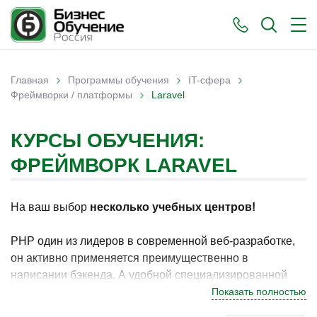
›
›
›
Главная
Программы обучения
IT-сфера
›
Вы здесь
Фреймворки / платформы
Laravel
КУРСЫ ОБУЧЕНИЯ:
ФРЕЙМВОРК LARAVEL
На ваш выбор
несколько учебных центров!
PHP один из лидеров в современной веб-разработке,
он активно применяется преимущественно в
написании бэкенда. А удобной специализированной
платформой для работы на этом языке
Показать полностью
программирования можно назвать Laravel. Данный