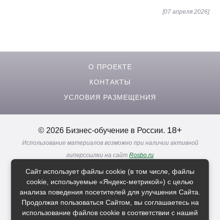
[07 апреля 2026]
О ПРОЕКТЕ
КОНТАКТЫ
УСЛОВИЯ РАЗМЕЩЕНИЯ
18+
© 2026 Бизнес-обучение в России.
Использование материалов возможно при наличии активной
гиперссылки на сайт
Rosbo.ru
Реклама. Информация о рекламодателях по ссылкам
Сайт использует файлы cookie (в том числе, файлы
Политика в отношении
обработки персональных данных
cookie, используемые «Яндекс-метрикой») с целью
анализа поведения посетителей для улучшения Сайта.
Продолжая пользоваться Сайтом, вы соглашаетесь на
Расскажи друзьям о нас
использование файлов cookie в соответствии с нашей