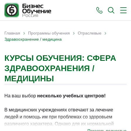
›
›
›
Главная
Программы обучения
Отраслевые
Вы здесь
Здравоохранение / медицина
КУРСЫ ОБУЧЕНИЯ: СФЕРА
ЗДРАВООХРАНЕНИЯ /
МЕДИЦИНЫ
На ваш выбор
несколько учебных центров!
В медицинских учреждениях отвечают за лечение
людей и помощь им при проблемах со здоровьем
различного характера. Однако для их нормальной
работы важно грамотное управление представленным
Показать полностью