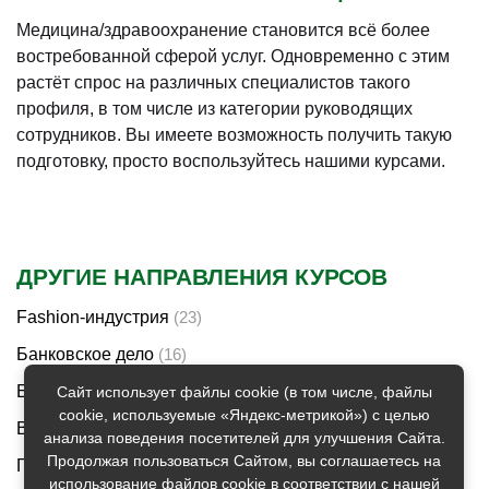
Медицина/здравоохранение становится всё более
востребованной сферой услуг. Одновременно с этим
растёт спрос на различных специалистов такого
профиля, в том числе из категории руководящих
сотрудников. Вы имеете возможность получить такую
подготовку, просто воспользуйтесь нашими курсами.
ДРУГИЕ НАПРАВЛЕНИЯ КУРСОВ
Fashion-индустрия
(23)
Банковское дело
(16)
Бюджетные / автономные / казенные учреждения
(6)
Сайт использует файлы cookie (в том числе, файлы
cookie, используемые «Яндекс-метрикой») с целью
Ветеринария
(28)
анализа поведения посетителей для улучшения Сайта.
Продолжая пользоваться Сайтом, вы соглашаетесь на
Гособоронзаказ
(23)
использование файлов cookie в соответствии с нашей