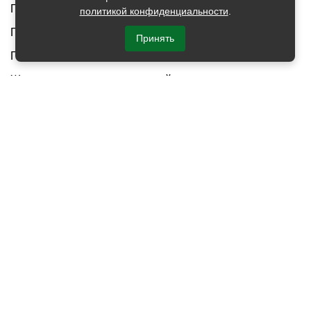
Гостиничный бизнес
(24)
политикой конфиденциальности
.
Государственное управление
(44)
Принять
Государственные / муниципальные учреждения
(36)
Жилищно-коммунальное хозяйство
(13)
Здравоохранение / медицина
(125)
Культура и искусство
(21)
Муниципальное управление
(51)
Недвижимость
(90)
Нефтегазовая сфера
(51)
Обеспечение занятости населения
(11)
Педагогика / сфера образования
(799)
Производство
(177)
Промышленность
(32)