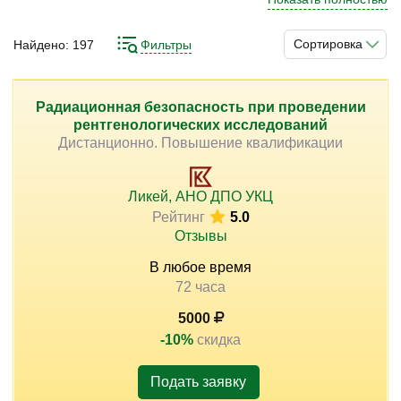
органом здравоохранения/медицины. Причём тут не
имеет значение, идёт речь о государственном
Сортировка
Найдено:
197
Фильтры
учреждении или частном. Сама такая деятельность
)
требует отдельной подготовки и компетенций именно в
области руководства. Возможным вариантом их
Радиационная безопасность при проведении
рентгенологических исследований
получения являются профильные образовательные
Дистанционно. Повышение квалификации
курсы. С их помощью вы существенно расширите свои
теоретические знания и практические навыки.
Ликей, АНО ДПО УКЦ
Рейтинг
5.0
Отзывы
В любое время
72 часа
5000
-10%
скидка
Подать заявку