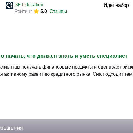
Законодательство и право
(289)
SF Education
Идет набор
Логистика и снабжение
Рейтинг
5.0
Отзывы
(246)
ВЭД / таможня
(113)
Делопроизводство / секретариат / АХО
(130)
Безопасность
(205)
Тренинги для тренеров
(85)
о начать, что должен знать и уметь специалист
клиентам получать финансовые продукты и оценивает риск
 активному развитию кредитного рынка. Она подходит тем,
ЗМЕЩЕНИЯ