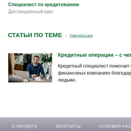
Творчество и контент
(76)
Специалист по кредитованию
Детские / подростковые
(151)
Дистанционный курс
Рабочие специальности
(132)
Прочее
(2872)
СТАТЬИ ПО ТЕМЕ
Смотреть все
w ...
(263)
Кредитные операции – с чег
Кредитный специалист помогает 
финансовых компаниях благодаря
людьми.
О ПРОЕКТЕ
КОНТАКТЫ
УСЛОВИЯ РА