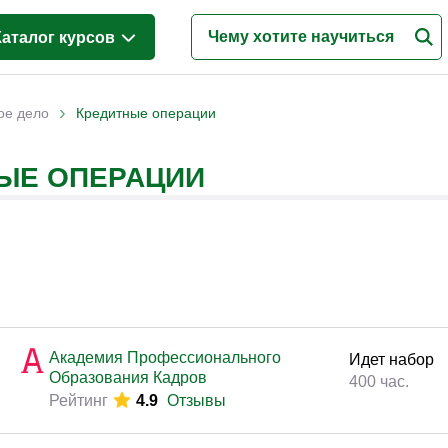
Каталог курсов
Менеджмент
(625)
›
ое дело
Кредитные операции
Продажи
(217)
НЫЕ ОПЕРАЦИИ
Бухгалтерия и налоги
(216)
Финансы и Экономика
(346)
Маркетинг
(186)
Интернет-маркетинг
(195)
Реклама и PR
(114)
Деловые коммуникации
(150)
Академия Профессионального
Идет набор
Образования Кадров
Управление персоналом
(344)
400 час.
Рейтинг
4.9
Отзывы
Кадровый менеджмент
(185)