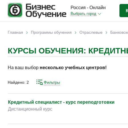
Россия - Онлайн
Выбрать город
Бизнес-образование
(3359)
›
›
›
Главная
Программы обучения
Отраслевые
Банковск
Вы здесь
IT-сфера
(842)
КУРСЫ ОБУЧЕНИЯ: КРЕДИТ
Отраслевые
(2993)
Личная эффективность
(306)
На ваш выбор
несколько учебных центров!
Промышленное обучение
(247)
Компьютерная грамотность
(178)
Найдено:
2
Фильтры
Дизайн
(343)
Красота и здоровье
(77)
Кредитный специалист - курс переподготовки
Дистанционный курс
Иностранные языки
(79)
Личностный рост
(93)