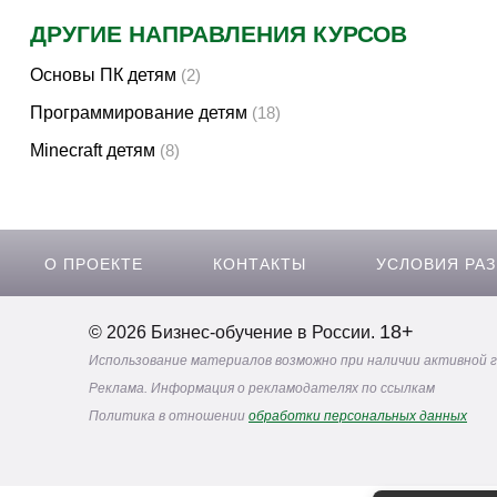
Творчество и контент
(76)
ДРУГИЕ НАПРАВЛЕНИЯ КУРСОВ
Детские / подростковые
(151)
Основы ПК детям
(2)
Рабочие специальности
(132)
Программирование детям
(18)
Прочее
(2862)
Minecraft детям
(8)
w ...
(233)
О ПРОЕКТЕ
КОНТАКТЫ
УСЛОВИЯ РА
18+
© 2026 Бизнес-обучение в России.
Использование материалов возможно при наличии активной 
Реклама. Информация о рекламодателях по ссылкам
Политика в отношении
обработки персональных данных