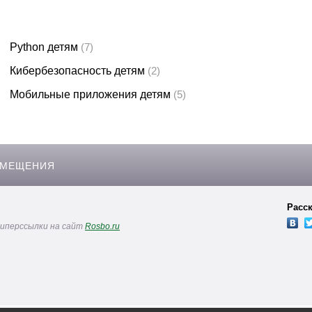
Законодательство и право
(291)
Логистика и снабжение
(250)
Python детям
(7)
ВЭД / таможня
(113)
Кибербезопасность детям
(2)
Делопроизводство / секретариат / АХО
(131)
Мобильные приложения детям
(5)
Безопасность
(205)
Тренинги для тренеров
(85)
ЗМЕЩЕНИЯ
Расск
гиперссылки на сайт
Rosbo.ru