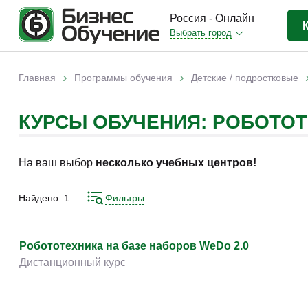
Россия - Онлайн
Выбрать город
Бизнес-образование
(3370)
›
›
Главная
Программы обучения
Детские / подростковые
Вы здесь
IT-сфера
(841)
КУРСЫ ОБУЧЕНИЯ: РОБОТОТ
Отраслевые
(2988)
Личная эффективность
(307)
На ваш выбор
несколько учебных центров!
Промышленное обучение
(247)
Компьютерная грамотность
(179)
Найдено:
1
Фильтры
Дизайн
(343)
Красота и здоровье
(77)
Робототехника на базе наборов WeDo 2.0
Дистанционный курс
Иностранные языки
(80)
Личностный рост
(93)