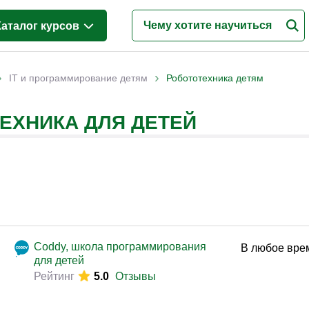
Каталог курсов
Менеджмент
(628)
›
›
IT и программирование детям
Робототехника детям
Продажи
(219)
ЕХНИКА ДЛЯ ДЕТЕЙ
Бухгалтерия и налоги
(217)
Финансы и Экономика
(341)
Маркетинг
(187)
Интернет-маркетинг
(195)
Реклама и PR
(114)
Деловые коммуникации
(151)
Coddy, школа программирования
В любое вре
для детей
Управление персоналом
(344)
Рейтинг
5.0
Отзывы
Кадровый менеджмент
(187)