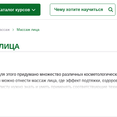
Каталог курсов
Менеджмент
(628)
›
ассаж
Массаж лица
Продажи
(219)
 ЛИЦА
Бухгалтерия и налоги
(217)
Финансы и Экономика
(341)
Маркетинг
(187)
Интернет-маркетинг
(195)
ля этого придумано множество различных косметологически
м можно отнести массаж лица, где эффект подтяжки, оздоро
Реклама и PR
(114)
листу нужно знать и уметь применять соответствующие те
Деловые коммуникации
(151)
т вас знаниями и практической наработкой соответствующи
Управление персоналом
(344)
Кадровый менеджмент
(187)