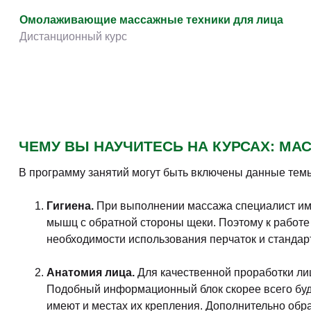
Творчество и контент
(76)
Омолаживающие массажные техники для лица
Детские / подростковые
(151)
Дистанционный курс
Рабочие специальности
(132)
Прочее
(2862)
w ...
(233)
ЧЕМУ ВЫ НАУЧИТЕСЬ НА КУРСАХ: МА
В программу занятий могут быть включены данные тем
Гигиена.
При выполнении массажа специалист имее
мышц с обратной стороны щеки. Поэтому к работе 
необходимости использования перчаток и стандарт
Анатомия лица.
Для качественной проработки ли
Подобный информационный блок скорее всего буде
имеют и местах их крепления. Дополнительно обр