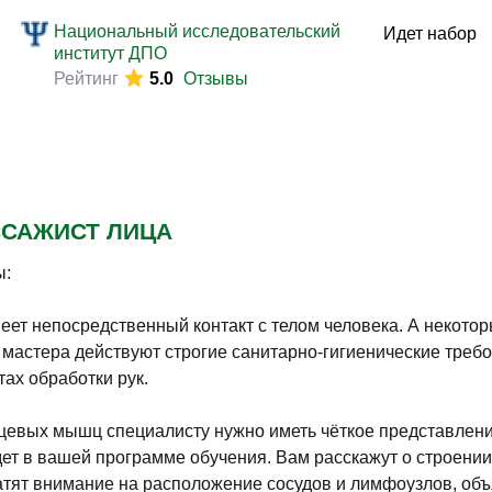
Законодательство и право
(291)
Национальный исследовательский
Идет набор
Логистика и снабжение
(250)
институт ДПО
Рейтинг
5.0
Отзывы
ВЭД / таможня
(113)
Делопроизводство / секретариат / АХО
(131)
Безопасность
(205)
Тренинги для тренеров
(85)
ССАЖИСТ ЛИЦА
ы:
т непосредственный контакт с телом человека. А некотор
мастера действуют строгие санитарно-гигиенические требо
ах обработки рук.
цевых мышц специалисту нужно иметь чёткое представлени
т в вашей программе обучения. Вам расскажут о строении
атят внимание на расположение сосудов и лимфоузлов, объя