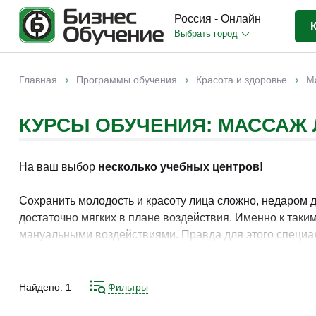
Россия - Онлайн
Выбрать город
Бизнес-образование
(3370)
›
›
›
Главная
Программы обучения
Красота и здоровье
М
Вы здесь
IT-сфера
(841)
КУРСЫ ОБУЧЕНИЯ: МАССАЖ
Отраслевые
(2988)
Личная эффективность
(307)
На ваш выбор
несколько учебных центров!
Промышленное обучение
(247)
Компьютерная грамотность
(179)
Сохранить молодость и красоту лица сложно, недаром д
достаточно мягких в плане воздействия. Именно к таки
Дизайн
(343)
мануальными воздействиями. Правда для этого специа
Красота и здоровье
(77)
навыками массажа лица можно на курсах. Они обеспеча
Иностранные языки
(80)
Найдено:
1
Фильтры
Личностный рост
(93)