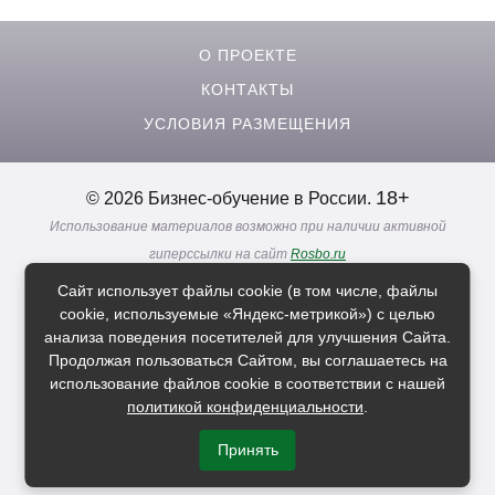
О ПРОЕКТЕ
КОНТАКТЫ
УСЛОВИЯ РАЗМЕЩЕНИЯ
18+
© 2026 Бизнес-обучение в России.
Использование материалов возможно при наличии активной
гиперссылки на сайт
Rosbo.ru
Реклама. Информация о рекламодателях по ссылкам
Сайт использует файлы cookie (в том числе, файлы
Политика в отношении
обработки персональных данных
cookie, используемые «Яндекс-метрикой») с целью
анализа поведения посетителей для улучшения Сайта.
Продолжая пользоваться Сайтом, вы соглашаетесь на
Расскажи друзьям о нас
использование файлов cookie в соответствии с нашей
политикой конфиденциальности
.
Принять