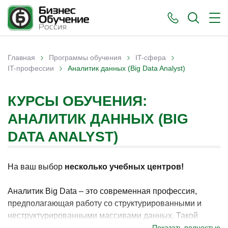
›
›
›
Главная
Программы обучения
IT-сфера
›
Вы здесь
IT-профессии
Аналитик данных (Big Data Analyst)
КУРСЫ ОБУЧЕНИЯ:
АНАЛИТИК ДАННЫХ (BIG
DATA ANALYST)
На ваш выбор
несколько учебных центров!
Аналитик Big Data – это современная профессия,
предполагающая работу со структурированными и
неструктурированными массивами данных. Такой
специалист занимается их обработкой и выявлением
Показать полностью