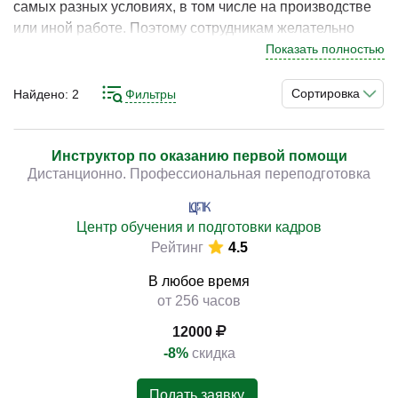
самых разных условиях, в том числе на производстве
или иной работе. Поэтому сотрудникам желательно
обладать навыками оказания первой помощи.
Показать полностью
Своевременные и правильно выполненные действия
)
могут стать решающим фактором, позволившим
Сортировка
Найдено:
2
Фильтры
сохранить жизнь и здоровье. В свою очередь
обеспечить разных специалистов соответствующими
навыками может профильный преподаватель. Однако и
Инструктор по оказанию первой помощи
Дистанционно. Профессиональная переподготовка
ему самому нужно специализированная подготовка.
Послужить источником таковой вполне могут
некоторые курсы. На них вас обеспечат требуемыми
Центр обучения и подготовки кадров
знаниями и реальными умениями.
Рейтинг
4.5
В любое время
от 256 часов
12000
-8%
скидка
Подать заявку