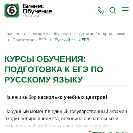
›
›
Главная
Программы обучения
Детские / подростковые
›
›
Вы здесь
Подготовка к ЕГЭ
Русский язык ЕГЭ
КУРСЫ ОБУЧЕНИЯ:
ПОДГОТОВКА К ЕГЭ ПО
РУССКОМУ ЯЗЫКУ
На ваш выбор
несколько учебных центров!
На данный момент в единый государственный экзамен
входит четыре предмета, половина обязательных и
вторая на выбор. В категории первых находится
русский язык, который при этом даёт достаточно много
Показать полностью