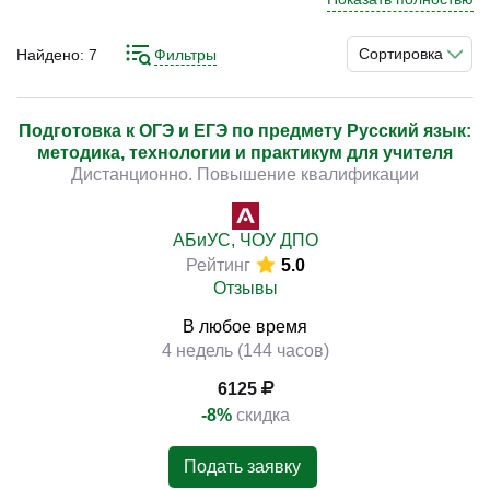
баллов и облегчает поступление во многие институты.
Причём в последних классах школы обычно
Сортировка
Найдено:
7
Фильтры
целенаправленно готовят к экзамену на уроках по
)
этому предмету. Однако сдать его на высокий балл всё
равно сложно. Несколько облегчить задачу могут
Подготовка к ОГЭ и ЕГЭ по предмету Русский язык:
методика, технологии и практикум для учителя
специализированные образовательные курсы. На них
Дистанционно. Повышение квалификации
дают реально качественную подготовку к сдаче
госэкзамена и понимание предмета.
АБиУС, ЧОУ ДПО
Рейтинг
5.0
Отзывы
В любое время
4 недель (144 часов)
6125
-8%
скидка
Подать заявку