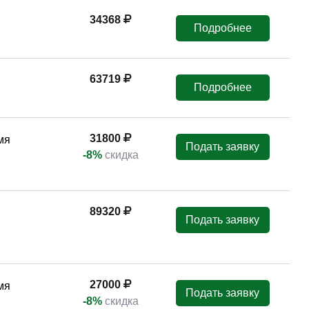
34368
Подробнее
63719
Подробнее
31800
мя
Подать заявку
-8%
скидка
89320
Подать заявку
27000
мя
Подать заявку
-8%
скидка