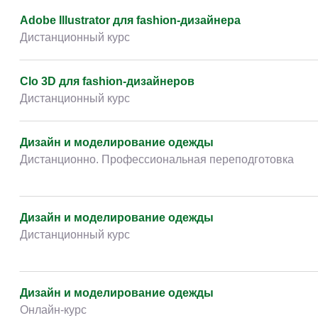
Творчество и контент
(76)
Adobe Illustrator для fashion-дизайнера
Детские / подростковые
(151)
Дистанционный курс
Рабочие специальности
(132)
Прочее
(2862)
Clo 3D для fashion-дизайнеров
Дистанционный курс
w ...
(233)
Дизайн и моделирование одежды
Дистанционно. Профессиональная переподготовка
Дизайн и моделирование одежды
Дистанционный курс
Дизайн и моделирование одежды
Онлайн-курс