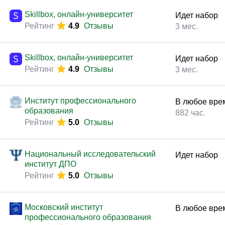
Законодательство и право
(291)
Skillbox, онлайн-университет
Идет набор
Логистика и снабжение
(250)
Рейтинг
4.9
Отзывы
3 мес.
ВЭД / таможня
(113)
Делопроизводство / секретариат / АХО
(131)
Skillbox, онлайн-университет
Идет набор
Рейтинг
4.9
Отзывы
3 мес.
Безопасность
(205)
Тренинги для тренеров
(85)
Институт профессионального
В любое вре
образования
882 час.
Рейтинг
5.0
Отзывы
Национальный исследовательский
Идет набор
институт ДПО
Рейтинг
5.0
Отзывы
Московский институт
В любое вре
профессионального образования