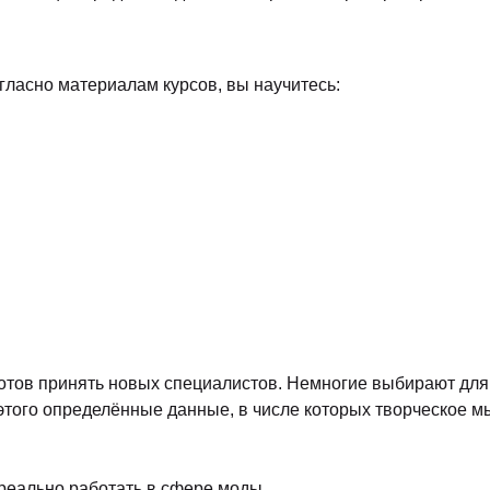
ласно материалам курсов, вы научитесь:
отов принять новых специалистов. Немногие выбирают для с
 этого определённые данные, в числе которых творческое м
реально работать в сфере моды.